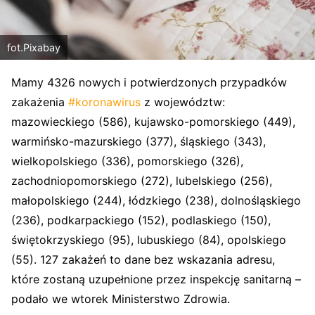
fot.Pixabay
Mamy 4326 nowych i potwierdzonych przypadków
zakażenia
#koronawirus
z województw:
mazowieckiego (586), kujawsko-pomorskiego (449),
warmińsko-mazurskiego (377), śląskiego (343),
wielkopolskiego (336), pomorskiego (326),
zachodniopomorskiego (272), lubelskiego (256),
małopolskiego (244), łódzkiego (238), dolnośląskiego
(236), podkarpackiego (152), podlaskiego (150),
świętokrzyskiego (95), lubuskiego (84), opolskiego
(55). 127 zakażeń to dane bez wskazania adresu,
które zostaną uzupełnione przez inspekcję sanitarną –
podało we wtorek Ministerstwo Zdrowia.