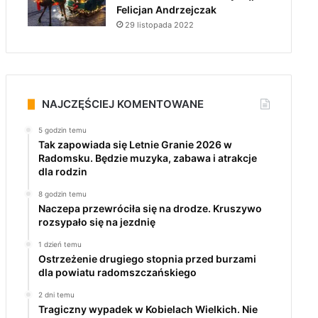
Felicjan Andrzejczak
29 listopada 2022
NAJCZĘŚCIEJ KOMENTOWANE
5 godzin temu
Tak zapowiada się Letnie Granie 2026 w
Radomsku. Będzie muzyka, zabawa i atrakcje
dla rodzin
8 godzin temu
Naczepa przewróciła się na drodze. Kruszywo
rozsypało się na jezdnię
1 dzień temu
Ostrzeżenie drugiego stopnia przed burzami
dla powiatu radomszczańskiego
2 dni temu
Tragiczny wypadek w Kobielach Wielkich. Nie