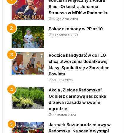
Koncert świąteczny z André
Rieu i Orkiestrą Johanna
Straussa w MDK w Radomsku
28 grudnia 2023
Pokaz ekomody w PP nr 10
18 czerwca 2021
Rodzice kandydatów do I LO
chcą utworzenia dodatkowej
klasy. Spotkali się z Zarządem
Powiatu
21 lipca 2022
Akcja „Zielone Radomsko”.
Odbierz darmową sadzonkę
drzewa i zasadź w swoim
ogrodzie
23 marca 2023
Jarmark Bożonarodzeniowy w
Radomsku. Na scenie wystąpi