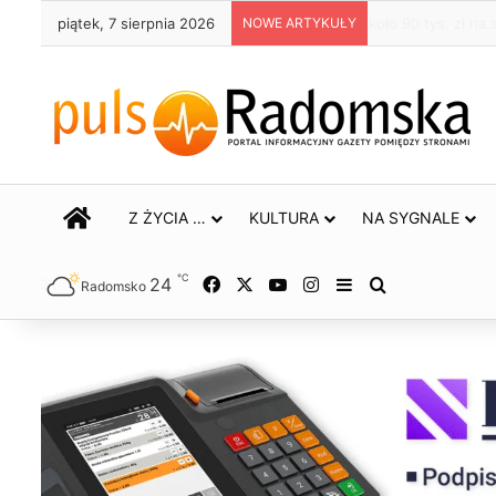
piątek, 7 sierpnia 2026
NOWE ARTYKUŁY
Życie bez alkoho
STRONA GŁÓWNA
Z ŻYCIA …
KULTURA
NA SYGNALE
℃
24
Facebook
X
YouTube
Instagram
Sidebar
Szukaj
Radomsko