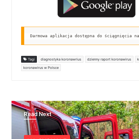
Darmowa aplikacja dostępna do ściągnięcia n
Tagi
diagnostyka koronawrius
dzienny raport koronawirus
k
koronawirus w Polsce
Read Next