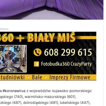
eklama
ia
#koronawirus
z województw: kujawsko-pomorskiego
śląskiego (740), warmińsko-mazurskiego (601),
kiego (487), dolnośląskiego (481), lubelskiego (447),