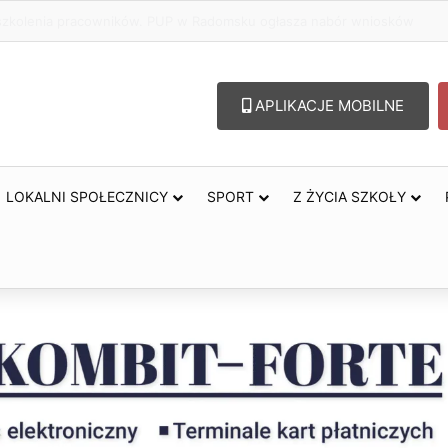
lu – lepszy wybór. Radomsko włącza się w Miesiąc Trzeźwości
APLIKACJE MOBILNE
LOKALNI SPOŁECZNICY
SPORT
Z ŻYCIA SZKOŁY