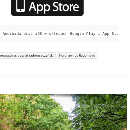
119 km/h w terenie zabudowanym. 37-
latek stracił prawo jazdy i zapłaci 4 tys. zł
Trwa remont przejazdów kolejowych.
Zmieniły się trasy autobusów MPK w
a Androida oraz iOS w sklepach Google Play i App Store.
Radomsku
Rowerzystka ranna po zderzeniu z
oronawirus powiat radomszczański
Koronawirus Radomsko
samochodem. Trafiła do szpitala
Tak zapowiada się Letnie Granie 2026 w
Radomsku. Będzie muzyka, zabawa i
atrakcje dla rodzin
Naczepa przewróciła się na drodze.
Kruszywo rozsypało się na jezdnię