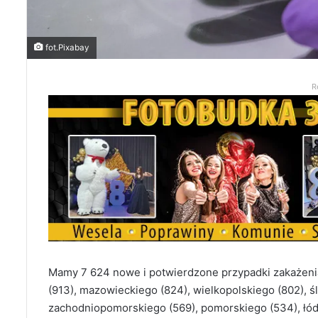
fot.Pixabay
R
Mamy 7 624 nowe i potwierdzone przypadki zakażen
(913), mazowieckiego (824), wielkopolskiego (802), 
zachodniopomorskiego (569), pomorskiego (534), łódz