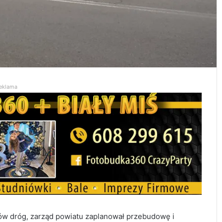
eklama
w dróg, zarząd powiatu zaplanował przebudowę i