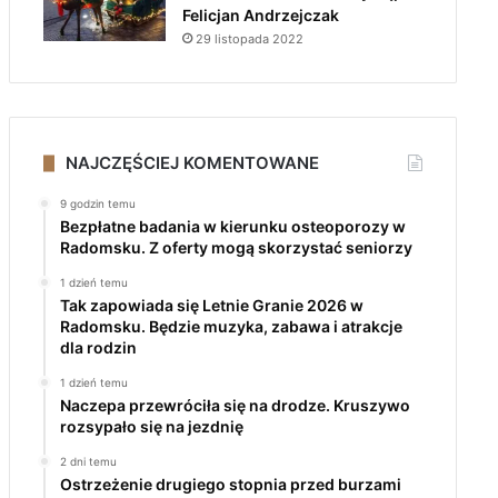
Felicjan Andrzejczak
29 listopada 2022
NAJCZĘŚCIEJ KOMENTOWANE
9 godzin temu
Bezpłatne badania w kierunku osteoporozy w
Radomsku. Z oferty mogą skorzystać seniorzy
1 dzień temu
Tak zapowiada się Letnie Granie 2026 w
Radomsku. Będzie muzyka, zabawa i atrakcje
dla rodzin
1 dzień temu
Naczepa przewróciła się na drodze. Kruszywo
rozsypało się na jezdnię
2 dni temu
Ostrzeżenie drugiego stopnia przed burzami