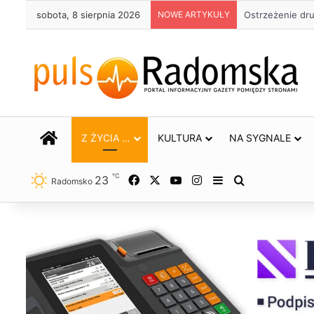
sobota, 8 sierpnia 2026
NOWE ARTYKUŁY
Około 90 tys. 
STRONA GŁÓWNA
Z ŻYCIA …
KULTURA
NA SYGNALE
℃
23
Facebook
X
YouTube
Instagram
Sidebar
Szukaj
Radomsko