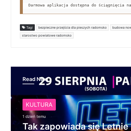
Darmowa aplikacja dostępna do ściągnięcia n
Tagi
bezpieczne przejścia dla pieszych radomsko
budowa now
starostwo powiatowe radomsko
Read Next
NA SYGNALE
KULTURA
1 dzień temu
1 dzień temu