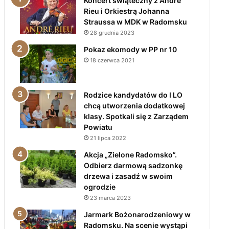
Koncert świąteczny z André
Rieu i Orkiestrą Johanna
Straussa w MDK w Radomsku
28 grudnia 2023
Pokaz ekomody w PP nr 10
18 czerwca 2021
Rodzice kandydatów do I LO
chcą utworzenia dodatkowej
klasy. Spotkali się z Zarządem
Powiatu
21 lipca 2022
Akcja „Zielone Radomsko”.
Odbierz darmową sadzonkę
drzewa i zasadź w swoim
ogrodzie
23 marca 2023
Jarmark Bożonarodzeniowy w
Radomsku. Na scenie wystąpi