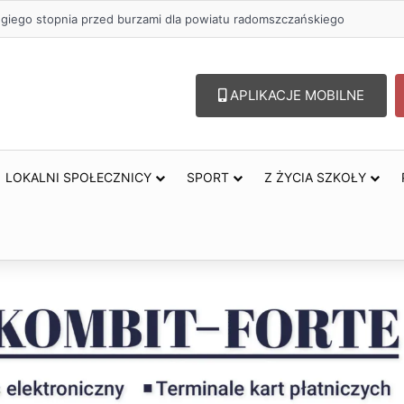
zł na szkolenia pracowników. PUP w Radomsku ogłasza nabór wniosków
APLIKACJE MOBILNE
LOKALNI SPOŁECZNICY
SPORT
Z ŻYCIA SZKOŁY