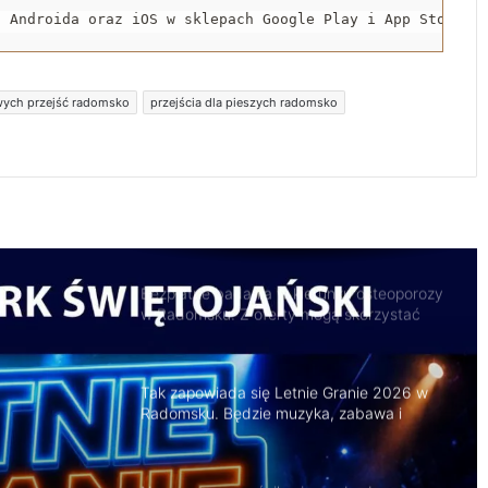
latek stracił prawo jazdy i zapłaci 4 tys. zł
a Androida oraz iOS w sklepach Google Play i App Store.
Trwa remont przejazdów kolejowych.
ych przejść radomsko
przejścia dla pieszych radomsko
Zmieniły się trasy autobusów MPK w
Radomsku
Bezpłatne badania w kierunku osteoporozy
w Radomsku. Z oferty mogą skorzystać
seniorzy
Tak zapowiada się Letnie Granie 2026 w
Radomsku. Będzie muzyka, zabawa i
atrakcje dla rodzin
Naczepa przewróciła się na drodze.
Kruszywo rozsypało się na jezdnię