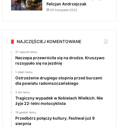
Felicjan Andrzejczak
29 listopada 2022
NAJCZĘŚCIEJ KOMENTOWANE
27 sekund temu
Naczepa przewróciła się na drodze. Kruszywo
rozsypało się na jezdnię
1 dzień temu
Ostrzeżenie drugiego stopnia przed burzami
dla powiatu radomszczańskiego
2 dni temu
Tragiczny wypadek w Kobielach Wielkich. Nie
żyje 22-letni motocyklista
18 godzin temu
Przedbórz połączy kultury. Festiwal już 9
sierpnia