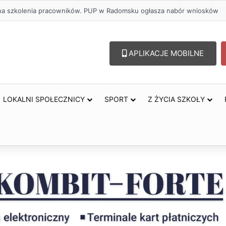
lu – lepszy wybór. Radomsko włącza się w Miesiąc Trzeźwości
APLIKACJE MOBILNE
LOKALNI SPOŁECZNICY
SPORT
Z ŻYCIA SZKOŁY