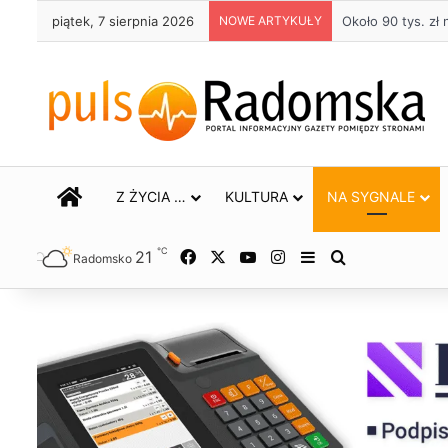
piątek, 7 sierpnia 2026
NOWE ARTYKUŁY
Życie bez alkoho
STRONA GŁÓWNA
Z ŻYCIA …
KULTURA
NA SYGNALE
℃
21
Facebook
X
YouTube
Instagram
Sidebar
Szukaj
Radomsko