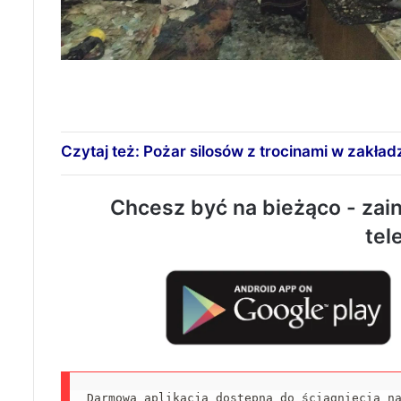
Czytaj też: Pożar silosów z trocinami w zakład
Chcesz być na bieżąco - zain
tel
Darmowa aplikacja dostępna do ściągnięcia n