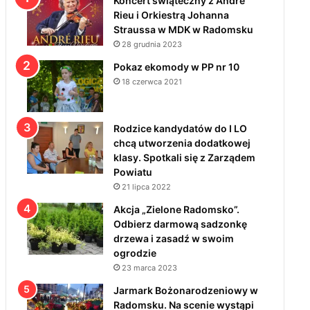
Koncert świąteczny z André
Rieu i Orkiestrą Johanna
Straussa w MDK w Radomsku
28 grudnia 2023
Pokaz ekomody w PP nr 10
18 czerwca 2021
Rodzice kandydatów do I LO
chcą utworzenia dodatkowej
klasy. Spotkali się z Zarządem
Powiatu
21 lipca 2022
Akcja „Zielone Radomsko”.
Odbierz darmową sadzonkę
drzewa i zasadź w swoim
ogrodzie
23 marca 2023
Jarmark Bożonarodzeniowy w
Radomsku. Na scenie wystąpi