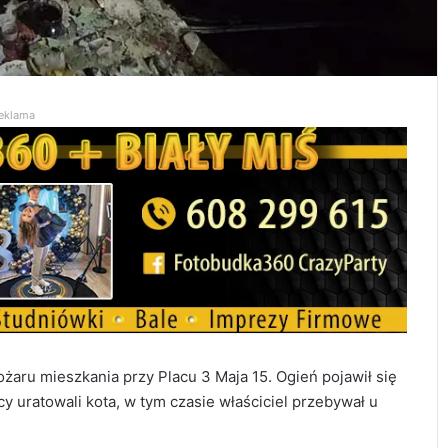
eklama
żaru mieszkania przy Placu 3 Maja 15. Ogień pojawił się
y uratowali kota, w tym czasie właściciel przebywał u