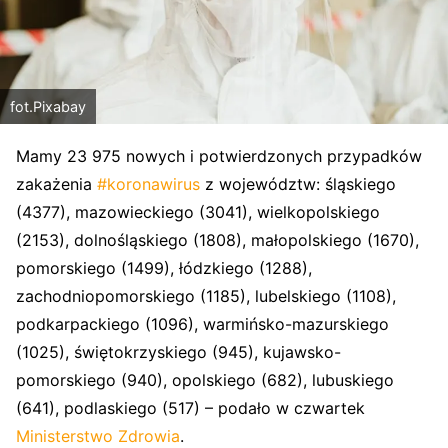
fot.Pixabay
Mamy 23 975 nowych i potwierdzonych przypadków
zakażenia
#koronawirus
z województw: śląskiego
(4377), mazowieckiego (3041), wielkopolskiego
(2153), dolnośląskiego (1808), małopolskiego (1670),
pomorskiego (1499), łódzkiego (1288),
zachodniopomorskiego (1185), lubelskiego (1108),
podkarpackiego (1096), warmińsko-mazurskiego
(1025), świętokrzyskiego (945), kujawsko-
pomorskiego (940), opolskiego (682), lubuskiego
(641), podlaskiego (517) – podało w czwartek
Ministerstwo Zdrowia
.