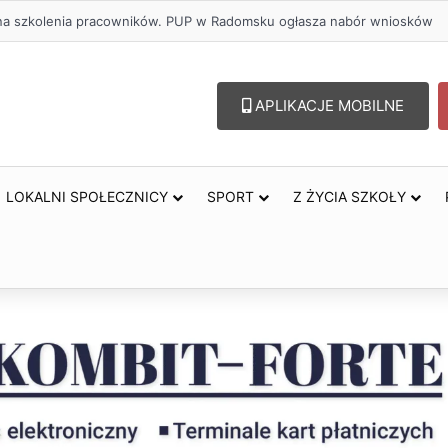
lu – lepszy wybór. Radomsko włącza się w Miesiąc Trzeźwości
APLIKACJE MOBILNE
LOKALNI SPOŁECZNICY
SPORT
Z ŻYCIA SZKOŁY