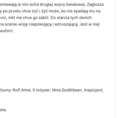
miewają w nim echa drugiej wojny światowej. Zagłusza
 po prostu chce żyć i żyć może, bo nie spadają mu na
ni, nikt nie chce go zabić. Do starcia tych dwóch
a scenie wizję niepokojącą i wzruszającą. Jest w niej
euforii.
umy: Rolf Alme. II reżyser: Nina Godtlibsen. Inspicjent,
ska.