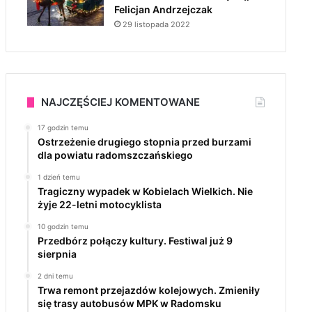
Felicjan Andrzejczak
29 listopada 2022
NAJCZĘŚCIEJ KOMENTOWANE
17 godzin temu
Ostrzeżenie drugiego stopnia przed burzami
dla powiatu radomszczańskiego
1 dzień temu
Tragiczny wypadek w Kobielach Wielkich. Nie
żyje 22-letni motocyklista
10 godzin temu
Przedbórz połączy kultury. Festiwal już 9
sierpnia
2 dni temu
Trwa remont przejazdów kolejowych. Zmieniły
się trasy autobusów MPK w Radomsku