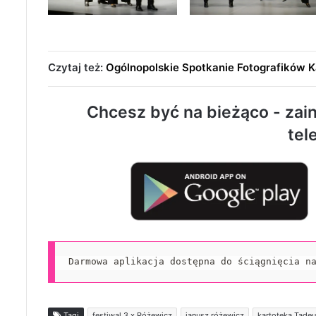
Czytaj też:
Ogólnopolskie Spotkanie Fotografików
Chcesz być na bieżąco - zain
tel
Darmowa aplikacja dostępna do ściągnięcia n
Tagi
festiwal 3 x Różewicz
janusz różewicz
kartoteka Tade