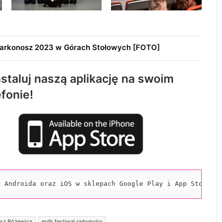
 Karkonosz 2023 w Górach Stołowych [FOTO]
119 km/h w terenie zabudowanym. 37-
latek stracił prawo jazdy i zapłaci 4 tys. zł
staluj naszą aplikację na swoim
efonie!
Trwa remont przejazdów kolejowych.
Zmieniły się trasy autobusów MPK w
Radomsku
Rowerzystka ranna po zderzeniu z
samochodem. Trafiła do szpitala
a Androida oraz iOS w sklepach Google Play i App Store.
Spowodował śmiertelny wypadek i uciekł z
miejsca zdarzenia. 32-latek trafił do
aresztu
usz Różewicz
mdk festiwal radomsko