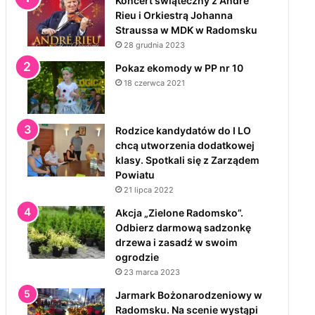
Koncert świąteczny z André
Rieu i Orkiestrą Johanna
Straussa w MDK w Radomsku
28 grudnia 2023
Pokaz ekomody w PP nr 10
18 czerwca 2021
Rodzice kandydatów do I LO
chcą utworzenia dodatkowej
klasy. Spotkali się z Zarządem
Powiatu
21 lipca 2022
Akcja „Zielone Radomsko”.
Odbierz darmową sadzonkę
drzewa i zasadź w swoim
ogrodzie
23 marca 2023
Jarmark Bożonarodzeniowy w
Radomsku. Na scenie wystąpi