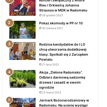
Koncert świąteczny z André
Rieu i Orkiestrą Johanna
Straussa w MDK w Radomsku
28 grudnia 2023
Pokaz ekomody w PP nr 10
18 czerwca 2021
Rodzice kandydatów do I LO
chcą utworzenia dodatkowej
klasy. Spotkali się z Zarządem
Powiatu
21 lipca 2022
Akcja „Zielone Radomsko”.
Odbierz darmową sadzonkę
drzewa i zasadź w swoim
ogrodzie
23 marca 2023
Jarmark Bożonarodzeniowy w
Radomsku. Na scenie wystąpi