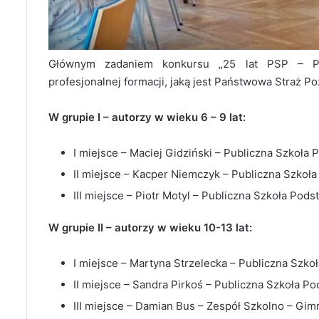
Głównym zadaniem konkursu „25 lat PSP – Prof
profesjonalnej formacji, jaką jest Państwowa Straż Poża
W grupie I – autorzy w wieku 6 – 9 lat:
I miejsce – Maciej Gidziński – Publiczna Szkoł
II miejsce – Kacper Niemczyk – Publiczna Szko
III miejsce – Piotr Motyl – Publiczna Szkoła Po
W grupie II – autorzy w wieku 10-13 lat:
I miejsce – Martyna Strzelecka – Publiczna Sz
II miejsce – Sandra Pirkoś – Publiczna Szkoła P
III miejsce – Damian Bus – Zespół Szkolno – Gim