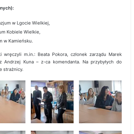
onych):
azjum w Lgocie Wielkiej,
um Kobiele Wielkie,
um w Kamieńsku.
wręczyli m.in.: Beata Pokora, członek zarządu Marek
 Andrzej Kuna – z-ca komendanta. Na przybyłych do
 strażnicy.