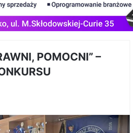
RAWNI, POMOCNI” –
KONKURSU