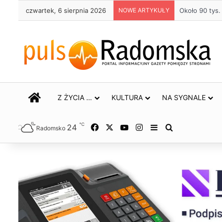
czwartek, 6 sierpnia 2026
NOWE ARTYKUŁY
Życie bez alk
STRONA GŁÓWNA
Z ŻYCIA …
KULTURA
NA SYGNALE
℃
24
Facebook
X
YouTube
Instagram
Sidebar
Szukaj
Radomsko