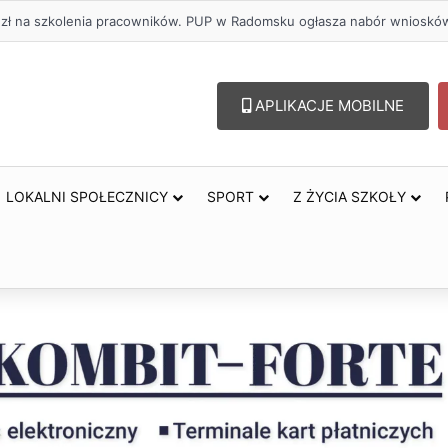
oholu – lepszy wybór. Radomsko włącza się w Miesiąc Trzeźwości
APLIKACJE MOBILNE
LOKALNI SPOŁECZNICY
SPORT
Z ŻYCIA SZKOŁY