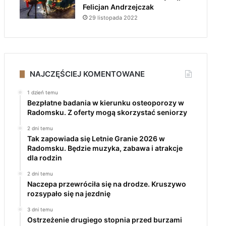
Felicjan Andrzejczak
29 listopada 2022
NAJCZĘŚCIEJ KOMENTOWANE
1 dzień temu
Bezpłatne badania w kierunku osteoporozy w
Radomsku. Z oferty mogą skorzystać seniorzy
2 dni temu
Tak zapowiada się Letnie Granie 2026 w
Radomsku. Będzie muzyka, zabawa i atrakcje
dla rodzin
2 dni temu
Naczepa przewróciła się na drodze. Kruszywo
rozsypało się na jezdnię
3 dni temu
Ostrzeżenie drugiego stopnia przed burzami