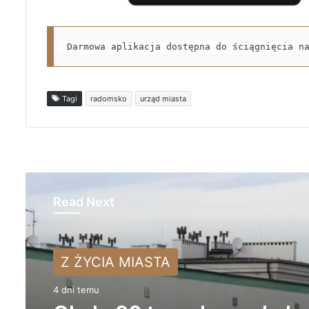
Darmowa aplikacja dostępna do ściągnięcia n
Tagi
radomsko
urząd miasta
Read Next
Z ŻYCIA MIASTA
Z ŻYCIA MIASTA
4 dni temu