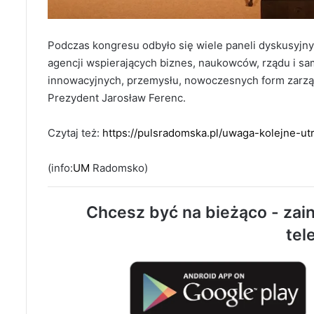
Podczas kongresu odbyło się wiele paneli dyskusyjny
agencji wspierających biznes, naukowców, rządu i s
innowacyjnych, przemysłu, nowoczesnych form zarządz
Prezydent Jarosław Ferenc.
Czytaj też:
https://pulsradomska.pl/uwaga-kolejne-ut
(info:
UM
Radomsko)
Chcesz być na bieżąco - zain
tel