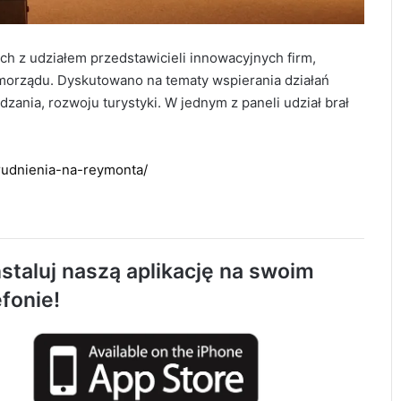
ch z udziałem przedstawicieli innowacyjnych firm,
amorządu. Dyskutowano na tematy wspierania działań
ania, rozwoju turystyki. W jednym z paneli udział brał
rudnienia-na-reymonta/
Radomsko oddało hołd bohaterom
Powstania Warszawskiego
AQUARA świętuje 5. urodziny. Będą
staluj naszą aplikację na swoim
atrakcje dla całych rodzin
efonie!
1 sierpnia o godzinie „W” zawyją syreny w
Radomsku