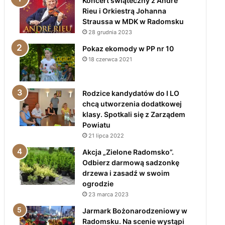
Koncert świąteczny z André
Rieu i Orkiestrą Johanna
Straussa w MDK w Radomsku
28 grudnia 2023
Pokaz ekomody w PP nr 10
18 czerwca 2021
Rodzice kandydatów do I LO
chcą utworzenia dodatkowej
klasy. Spotkali się z Zarządem
Powiatu
21 lipca 2022
Akcja „Zielone Radomsko”.
Odbierz darmową sadzonkę
drzewa i zasadź w swoim
ogrodzie
23 marca 2023
Jarmark Bożonarodzeniowy w
Radomsku. Na scenie wystąpi