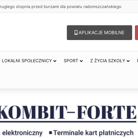
 zł na szkolenia pracowników. PUP w Radomsku ogłasza nabór wnioskó
APLIKACJE MOBILNE
LOKALNI SPOŁECZNICY
SPORT
Z ŻYCIA SZKOŁY