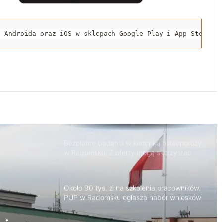
Zakończył się drugi etap rozbudowy strefy
inwestycyjnej w Radomsku
a Androida oraz iOS w sklepach Google Play i App Store.
Nowy odcinek ścieżki rowerowej oddany
do użytku
Bezpłatne badania w kierunku osteoporozy
w Radomsku. Z oferty mogą skorzystać
seniorzy
Około 90 tys. zł na szkolenia pracowników.
PUP w Radomsku ogłasza nabór wniosków
Życie bez alkoholu – lepszy wybór.
Radomsko włącza się w Miesiąc
Trzeźwości