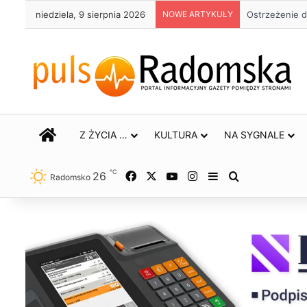
niedziela, 9 sierpnia 2026
NOWE ARTYKUŁY
Około 90 tys.
STRONA GŁÓWNA
Z ŻYCIA …
KULTURA
NA SYGNALE
℃
26
Facebook
X
YouTube
Instagram
Sidebar
Szukaj
Radomsko