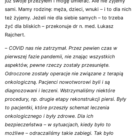
już swoje przeżyłem i mogę umierać. Ale nie żyjemy
sami. Mamy rodzinę: męża, dzieci, wnuki – i to dla nich
też żyjemy. Jeżeli nie dla siebie samych – to trzeba
żyć dla bliskich – przekonuje dr n. med. Łukasz
Rajchert.
–
COVID nas nie zatrzymał. Przez pewien czas w
pierwszej fazie pandemii, nie znając wszystkich
aspektów, pewne rzeczy zostały przesunięte.
Odroczone zostały operacje nie związane z terapią
onkologiczną. Pacjenci nowotworowi byli i są
diagnozowani i leczeni. Wstrzymaliśmy niektóre
procedury, np. drugie etapy rekonstrukcji piersi. Były
to pacjentki, które przeszły schemat leczenia
onkologicznego i były zdrowe. Dla ich
bezpieczeństwa – w sytuacjach, kiedy było to
możliwe – odraczaliśmy takie zabiegi. Tak było