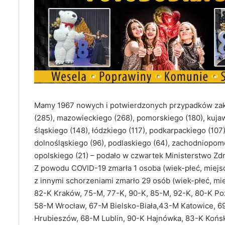
Mamy 1967 nowych i potwierdzonych przypadków za
(285), mazowieckiego (268), pomorskiego (180), kuja
śląskiego (148), łódzkiego (117), podkarpackiego (10
dolnośląskiego (96), podlaskiego (64), zachodniopomo
opolskiego (21) – podało w czwartek Ministerstwo Zd
Z powodu COVID-19 zmarła 1 osoba (wiek-płeć, miejs
z innymi schorzeniami zmarło 29 osób (wiek-płeć, mi
82-K Kraków, 75-M, 77-K, 90-K, 85-M, 92-K, 80-K Po
58-M Wrocław, 67-M Bielsko-Biała,
43-M Katowice, 69
Hrubieszów, 68-M Lublin, 90-K Hajnówka, 83-K Końsk