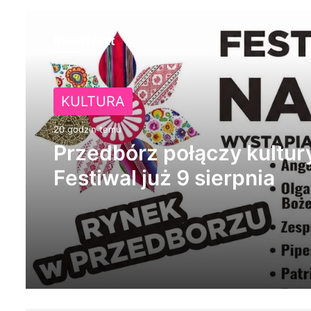
Read Next
KULTURA
20 godzin temu
Przedbórz połączy kultur
Festiwal już 9 sierpnia