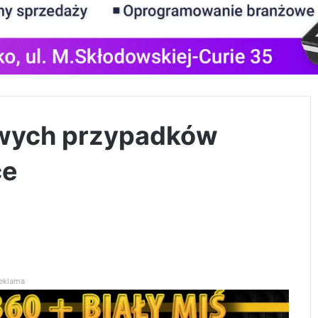
owych przypadków
ce
eklama