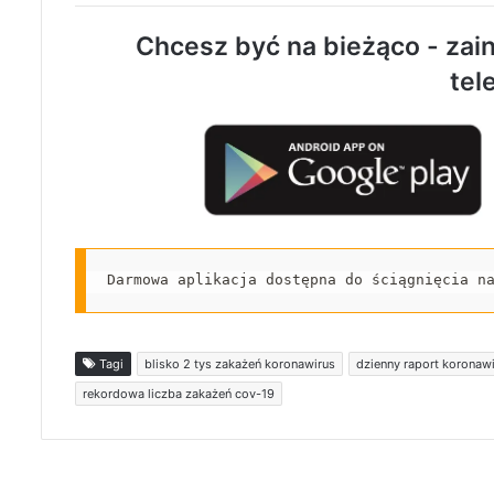
Chcesz być na bieżąco - zain
tel
Darmowa aplikacja dostępna do ściągnięcia n
Tagi
blisko 2 tys zakażeń koronawirus
dzienny raport koronaw
rekordowa liczba zakażeń cov-19