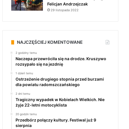
Felicjan Andrzejczak
29 listopada 2022
NAJCZĘŚCIEJ KOMENTOWANE
2 godziny temu
Naczepa przewróciła się na drodze. Kruszywo
rozsypało się na jezdnię
1 dzień temu
Ostrzeżenie drugiego stopnia przed burzami
dla powiatu radomszczańskiego
2 dni temu
Tragiczny wypadek w Kobielach Wielkich. Nie
żyje 22-letni motocyklista
20 godzin temu
Przedbórz połączy kultury. Festiwal już 9
sierpnia