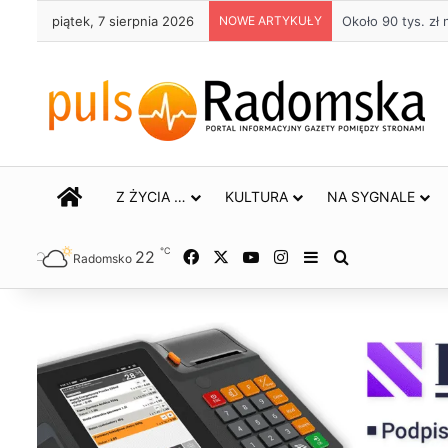
piątek, 7 sierpnia 2026
NOWE ARTYKUŁY
Życie bez alkoho
STRONA GŁÓWNA
Z ŻYCIA …
KULTURA
NA SYGNALE
℃
22
Facebook
X
YouTube
Instagram
Sidebar
Szukaj
Radomsko