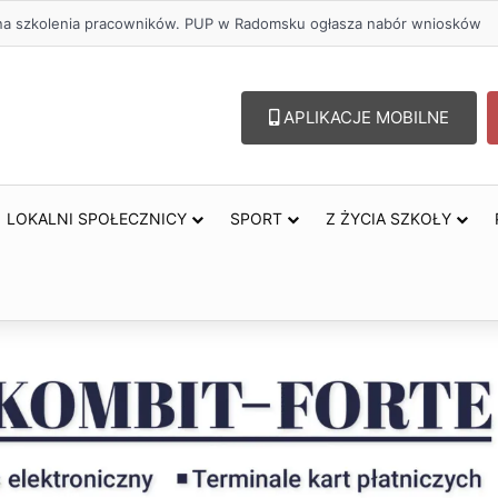
lu – lepszy wybór. Radomsko włącza się w Miesiąc Trzeźwości
APLIKACJE MOBILNE
LOKALNI SPOŁECZNICY
SPORT
Z ŻYCIA SZKOŁY