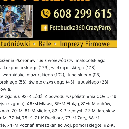
każenia
#koronawirus
z województw: małopolskiego
wsko-pomorskiego (179), wielkopolskiego (173),
7), warmińsko-mazurskiego (102),
lubelskiego (98),
rskiego (58), świętokrzyskiego (43), lubuskiego (28),
rowia.
ce zgonu): 92-K Łódź.
Z powodu współistnienia COVID-19
ejsce zgonu): 49-M Mława, 89-M Elbląg, 81-K Miechów,
znań, 70-M, 81-M Mielec, 82-K Przemyśl, 72-M Jarosław,
-M, 77-M, 75-K, 71-K Racibórz, 77-M Żary, 68-M
ie, 74-M Poznań (mieszkaniec woj. pomorskiego), 92-K,