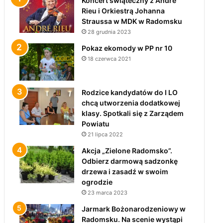
Koncert świąteczny z André
Rieu i Orkiestrą Johanna
Straussa w MDK w Radomsku
28 grudnia 2023
Pokaz ekomody w PP nr 10
18 czerwca 2021
Rodzice kandydatów do I LO
chcą utworzenia dodatkowej
klasy. Spotkali się z Zarządem
Powiatu
21 lipca 2022
Akcja „Zielone Radomsko”.
Odbierz darmową sadzonkę
drzewa i zasadź w swoim
ogrodzie
23 marca 2023
Jarmark Bożonarodzeniowy w
Radomsku. Na scenie wystąpi