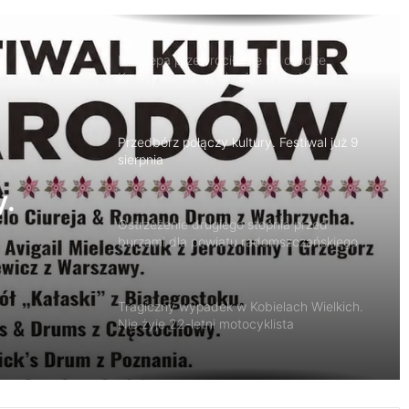
aresztu
Naczepa przewróciła się na drodze.
Kruszywo rozsypało się na jezdnię
Przedbórz połączy kultury. Festiwal już 9
sierpnia
y.
Ostrzeżenie drugiego stopnia przed
burzami dla powiatu radomszczańskiego
Tragiczny wypadek w Kobielach Wielkich.
Nie żyje 22-letni motocyklista
Około 90 tys. zł na szkolenia pracowników.
PUP w Radomsku ogłasza nabór wniosków