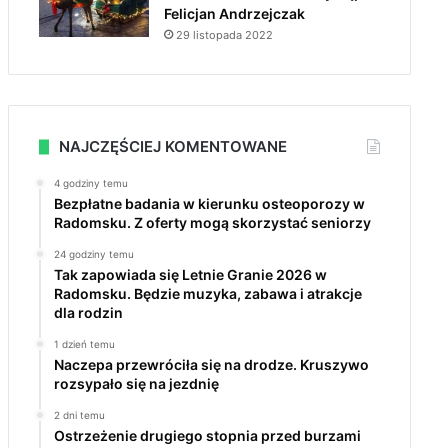
Felicjan Andrzejczak
29 listopada 2022
NAJCZĘŚCIEJ KOMENTOWANE
4 godziny temu
Bezpłatne badania w kierunku osteoporozy w
Radomsku. Z oferty mogą skorzystać seniorzy
24 godziny temu
Tak zapowiada się Letnie Granie 2026 w
Radomsku. Będzie muzyka, zabawa i atrakcje
dla rodzin
1 dzień temu
Naczepa przewróciła się na drodze. Kruszywo
rozsypało się na jezdnię
2 dni temu
Ostrzeżenie drugiego stopnia przed burzami