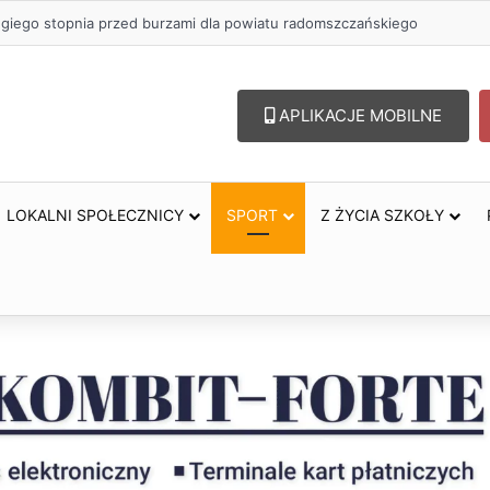
zł na szkolenia pracowników. PUP w Radomsku ogłasza nabór wniosków
APLIKACJE MOBILNE
LOKALNI SPOŁECZNICY
SPORT
Z ŻYCIA SZKOŁY