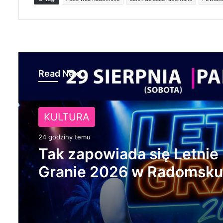
Read Next
NA SYGNALE
KULTURA
1 dzień temu
24 godziny temu
Naczepa przewróciła się 
drodze. Kruszywo rozsypa
na jezdnię
Tak zapowiada się Letnie