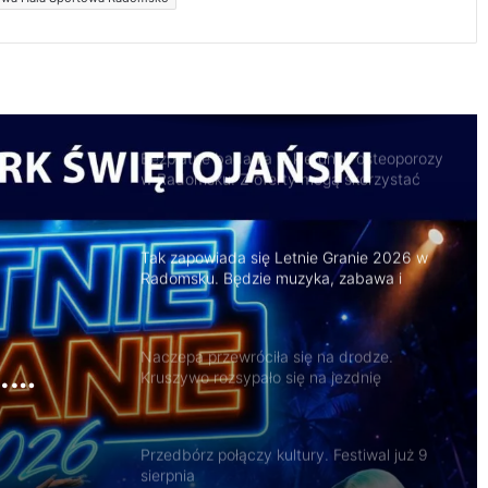
Bezpłatne badania w kierunku osteoporozy
w Radomsku. Z oferty mogą skorzystać
seniorzy
Tak zapowiada się Letnie Granie 2026 w
Radomsku. Będzie muzyka, zabawa i
atrakcje dla rodzin
Naczepa przewróciła się na drodze.
Kruszywo rozsypało się na jezdnię
na
Przedbórz połączy kultury. Festiwal już 9
sierpnia
ło się
Ostrzeżenie drugiego stopnia przed
burzami dla powiatu radomszczańskiego