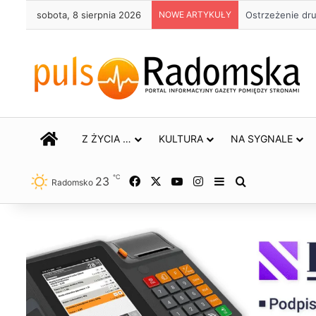
sobota, 8 sierpnia 2026
NOWE ARTYKUŁY
Około 90 tys. 
STRONA GŁÓWNA
Z ŻYCIA …
KULTURA
NA SYGNALE
℃
23
Facebook
X
YouTube
Instagram
Sidebar
Szukaj
Radomsko