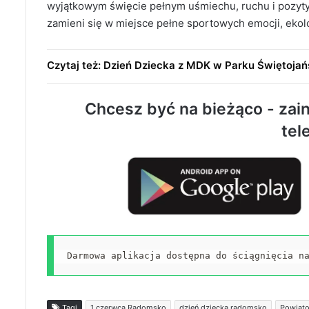
wyjątkowym święcie pełnym uśmiechu, ruchu i pozyty
zamieni się w miejsce pełne sportowych emocji, ekolog
Czytaj też: Dzień Dziecka z MDK w Parku Świętoja
Chcesz być na bieżąco - zain
tel
Darmowa aplikacja dostępna do ściągnięcia n
Tagi
1 czerwca Radomsko
dzień dziecka radomsko
Powiat