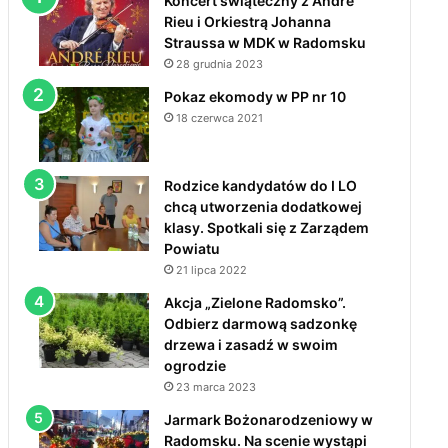
Koncert świąteczny z André
Rieu i Orkiestrą Johanna
Straussa w MDK w Radomsku
28 grudnia 2023
Pokaz ekomody w PP nr 10
18 czerwca 2021
Rodzice kandydatów do I LO
chcą utworzenia dodatkowej
klasy. Spotkali się z Zarządem
Powiatu
21 lipca 2022
Akcja „Zielone Radomsko”.
Odbierz darmową sadzonkę
drzewa i zasadź w swoim
ogrodzie
23 marca 2023
Jarmark Bożonarodzeniowy w
Radomsku. Na scenie wystąpi