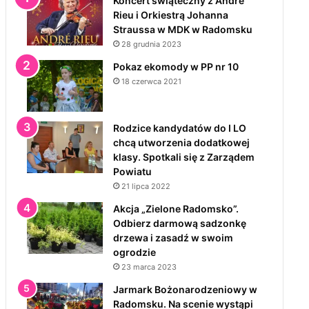
Koncert świąteczny z André
Rieu i Orkiestrą Johanna
Straussa w MDK w Radomsku
28 grudnia 2023
Pokaz ekomody w PP nr 10
18 czerwca 2021
Rodzice kandydatów do I LO
chcą utworzenia dodatkowej
klasy. Spotkali się z Zarządem
Powiatu
21 lipca 2022
Akcja „Zielone Radomsko”.
Odbierz darmową sadzonkę
drzewa i zasadź w swoim
ogrodzie
23 marca 2023
Jarmark Bożonarodzeniowy w
Radomsku. Na scenie wystąpi