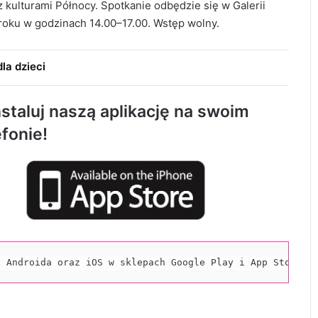
 kulturami Północy. Spotkanie odbędzie się w Galerii
ku w godzinach 14.00–17.00. Wstęp wolny.
Trwa remont przejazdów kolejowych.
Zmieniły się trasy autobusów MPK w
la dzieci
Radomsku
staluj naszą aplikację na swoim
Rowerzystka ranna po zderzeniu z
samochodem. Trafiła do szpitala
efonie!
Spowodował śmiertelny wypadek i uciekł z
miejsca zdarzenia. 32-latek trafił do
aresztu
Nowa Pracownia Endoskopii w szpitalu w
Radomsku. Będą wykonywane
a Androida oraz iOS w sklepach Google Play i App Store.
zaawansowane badania i zabiegi
Jubileuszowe Święto Miodu przyciągnęło
tłumy do Gomunic