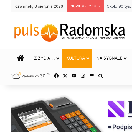
czwartek, 6 sierpnia 2026
NOWE ARTYKUŁY
Życie bez alk
STRONA GŁÓWNA
Z ŻYCIA …
KULTURA
NA SYGNALE
℃
30
Facebook
X
YouTube
Instagram
Sidebar
Szukaj
Radomsko