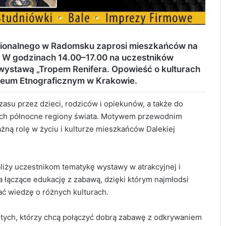
gionalnego w Radomsku zaprosi mieszkańców na
 W godzinach 14.00–17.00 na uczestników
 wystawą
„Tropem Renifera. Opowieść o kulturach
eum Etnograficznym w Krakowie.
su przez dzieci, rodziców i opiekunów, a także do
cych północne regiony świata. Motywem przewodnim
ażną rolę w życiu i kulturze mieszkańców Dalekiej
iży uczestnikom tematykę wystawy w atrakcyjnej i
a łączące edukację z zabawą, dzięki którym najmłodsi
ć wiedzę o różnych kulturach.
tych, którzy chcą połączyć dobrą zabawę z odkrywaniem