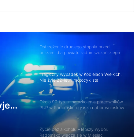
Ostrzeżenie drugiego stopnia przed
burzami dla powiatu radomszczańskiego
Tragiczny wypadek w Kobielach Wielkich.
Nie żyje 22-letni motocyklista
Około 90 tys. zł na szkolenia pracowników.
PUP w Radomsku ogłasza nabór wniosków
Życie bez alkoholu – lepszy wybór.
nia
Radomsko włącza się w Miesiąc
Trzeźwości
domsku
yje
119 km/h w terenie zabudowanym. 37-