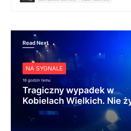
Read Next
Z ŻYCIA MIASTA
NA SYGNALE
20 godzin temu
18 godzin temu
Około 90 tys. zł na szkole
Tragiczny wypadek w
pracowników. PUP w Ra
Kobielach Wielkich. Nie ż
ogłasza nabór wniosków