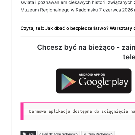
świata i poznawaniem ciekawych historii związanych z
Muzeum Regionalnego w Radomsku 7 czerwca 2026 ro
Czytaj też: Jak dbać o bezpieczeństwo? Warsztaty d
Chcesz być na bieżąco - zain
tel
Darmowa aplikacja dostępna do ściągnięcia n
Tagi
dzień dziecka radomsko
Muzum Radomsko