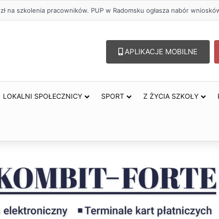
oholu – lepszy wybór. Radomsko włącza się w Miesiąc Trzeźwości
APLIKACJE MOBILNE
LOKALNI SPOŁECZNICY
SPORT
Z ŻYCIA SZKOŁY