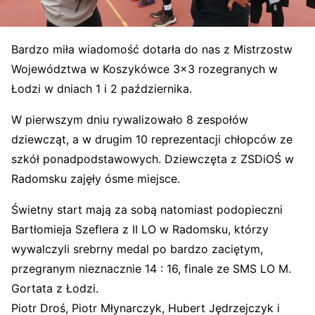
Bardzo miła wiadomość dotarła do nas z Mistrzostw
Województwa w Koszykówce 3×3 rozegranych w
Łodzi w dniach 1 i 2 października.
W pierwszym dniu rywalizowało 8 zespołów
dziewcząt, a w drugim 10 reprezentacji chłopców ze
szkół ponadpodstawowych. Dziewczęta z ZSDiOŚ w
Radomsku zajęły ósme miejsce.
Świetny start mają za sobą natomiast podopieczni
Bartłomieja Szeflera z II LO w Radomsku, którzy
wywalczyli srebrny medal po bardzo zaciętym,
przegranym nieznacznie 14 : 16, finale ze SMS LO M.
Gortata z Łodzi.
Piotr Droś, Piotr Młynarczyk, Hubert Jędrzejczyk i