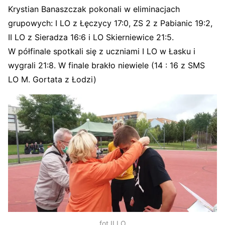
Krystian Banaszczak pokonali w eliminacjach
grupowych: I LO z Łęczycy 17:0, ZS 2 z Pabianic 19:2,
II LO z Sieradza 16:6 i LO Skierniewice 21:5.
W półfinale spotkali się z uczniami I LO w Łasku i
wygrali 21:8. W finale brakło niewiele (14 : 16 z SMS
LO M. Gortata z Łodzi)
fot.II LO