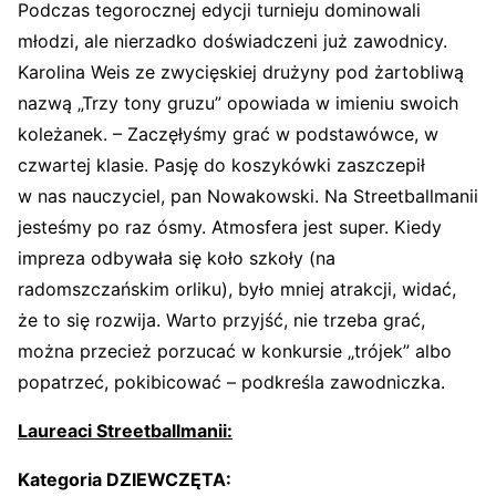
Podczas tegorocznej edycji turnieju dominowali
młodzi, ale nierzadko doświadczeni już zawodnicy.
Karolina Weis ze zwycięskiej drużyny pod żartobliwą
nazwą „Trzy tony gruzu” opowiada w imieniu swoich
koleżanek. – Zaczęłyśmy grać w podstawówce, w
czwartej klasie. Pasję do koszykówki zaszczepił
w nas nauczyciel, pan Nowakowski. Na Streetballmanii
jesteśmy po raz ósmy. Atmosfera jest super. Kiedy
impreza odbywała się koło szkoły (na
radomszczańskim orliku), było mniej atrakcji, widać,
że to się rozwija. Warto przyjść, nie trzeba grać,
można przecież porzucać w konkursie „trójek” albo
popatrzeć, pokibicować – podkreśla zawodniczka.
Laureaci
Streetballmanii
:
Kategoria DZIEWCZĘTA: