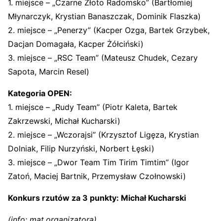
1. miejsce – „Czarne Złoto Radomsko” (Bartłomiej
Młynarczyk, Krystian Banaszczak, Dominik Flaszka)
2. miejsce – „Penerzy” (Kacper Ozga, Bartek Grzybek,
Dacjan Domagała, Kacper Żółciński)
3. miejsce – „RSC Team” (Mateusz Chudek, Cezary
Sapota, Marcin Resel)
Kategoria OPEN:
1. miejsce – „Rudy Team” (Piotr Kaleta, Bartek
Zakrzewski, Michał Kucharski)
2. miejsce – „Wczorajsi” (Krzysztof Ligęza, Krystian
Dolniak, Filip Nurzyński, Norbert Łęski)
3. miejsce – „Dwor Team Tim Tirim Timtim” (Igor
Zatoń, Maciej Bartnik, Przemysław Czołnowski)
Konkurs rzutów za 3 punkty: Michał Kucharski
(info: mat.organizatora)