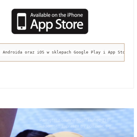
Jak zmieni się urząd gminy w Żytnie dla
osób niepełnosprawnych?
Są plany na przebudowę rzeki Radomki.
Zgłosiły się cztery firmy
a Androida oraz iOS w sklepach Google Play i App Store.
Zrób mammografię, zdrowie jest
najważniejsze. Mammobus w Radomsku
Pamiętasz druhnę Rosi? Hufiec ZHP
Radomsko zaprasza by podzielić się
wspomnieniami o harcmistrzyni
Ruszyły zapisy na warsztaty ochrony
ludności