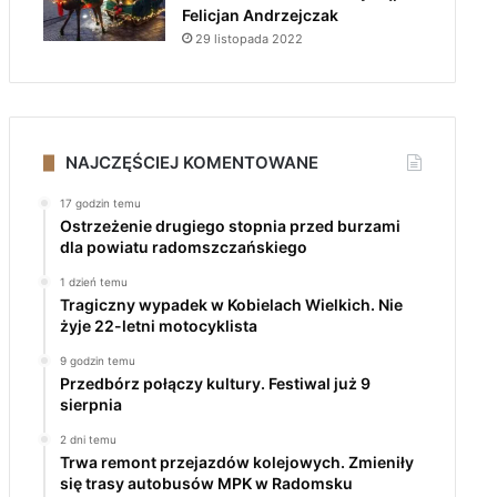
Felicjan Andrzejczak
29 listopada 2022
NAJCZĘŚCIEJ KOMENTOWANE
17 godzin temu
Ostrzeżenie drugiego stopnia przed burzami
dla powiatu radomszczańskiego
1 dzień temu
Tragiczny wypadek w Kobielach Wielkich. Nie
żyje 22-letni motocyklista
9 godzin temu
Przedbórz połączy kultury. Festiwal już 9
sierpnia
2 dni temu
Trwa remont przejazdów kolejowych. Zmieniły
się trasy autobusów MPK w Radomsku