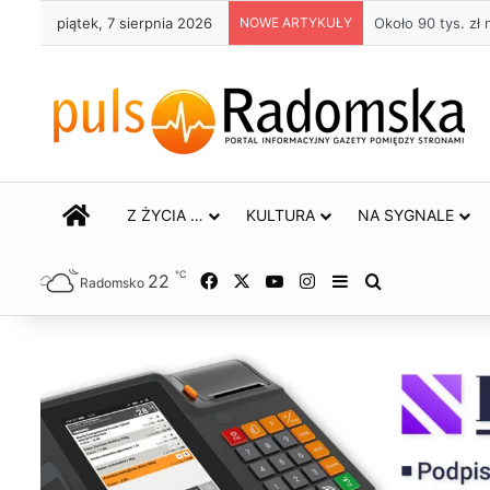
piątek, 7 sierpnia 2026
NOWE ARTYKUŁY
Życie bez alkoho
STRONA GŁÓWNA
Z ŻYCIA …
KULTURA
NA SYGNALE
℃
22
Facebook
X
YouTube
Instagram
Sidebar
Szukaj
Radomsko