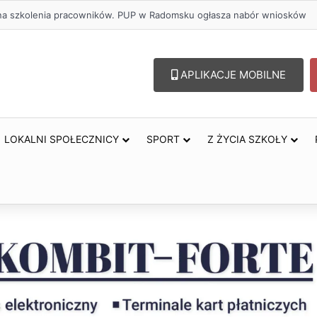
lu – lepszy wybór. Radomsko włącza się w Miesiąc Trzeźwości
APLIKACJE MOBILNE
LOKALNI SPOŁECZNICY
SPORT
Z ŻYCIA SZKOŁY