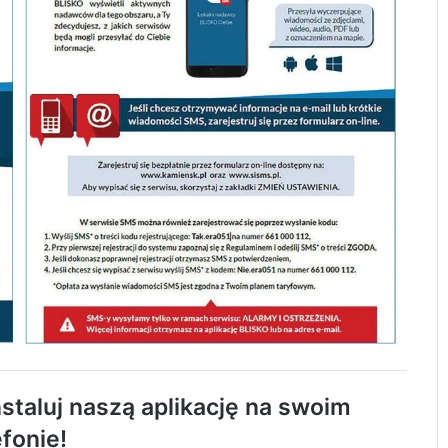
Uwaga! Dziś na wieczór i w nocy możliwy
silny deszcz z burzami
Poradnik bezpieczeństwa przetłumaczony
staluj naszą aplikację na swoim
na język migowy
efonie!