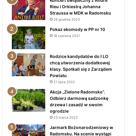
Koncert świąteczny z André
Rieu i Orkiestrą Johanna
Straussa w MDK w Radomsku
28 grudnia 2023
Pokaz ekomody w PP nr 10
18 czerwca 2021
Rodzice kandydatów do I LO
chcą utworzenia dodatkowej
klasy. Spotkali się z Zarządem
Powiatu
21 lipca 2022
Akcja „Zielone Radomsko”.
Odbierz darmową sadzonkę
drzewa i zasadź w swoim
ogrodzie
23 marca 2023
Jarmark Bożonarodzeniowy w
Radomsku. Na scenie wystąpi