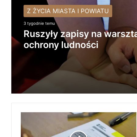
KULTURA
Z ŻYCIA MIASTA I POWIATU
3 tygodnie temu
3 tygodnie temu
Młodzież ma głos! Zapros
Ruszyły zapisy na warszt
na spacer badawczy dla
ochrony ludności
młodych dorosłych
M
A
T
U