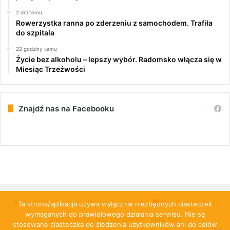
2 dni temu
Rowerzystka ranna po zderzeniu z samochodem. Trafiła
do szpitala
22 godziny temu
Życie bez alkoholu – lepszy wybór. Radomsko włącza się w
Miesiąc Trzeźwości
Znajdź nas na Facebooku
© Copyright 2026, All Rights Reserved |
PulsRadomska.pl
Ta strona/aplikacja używa wyłącznie niezbędnych ciasteczek
wymaganych do prawidłowego działania serwisu. Nie są
O NAS
PATRONAT MEDIALNY
REKLAMA
stosowane ciasteczka do śledzenia użytkowników ani do celów