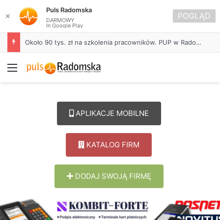
Puls Radomska
POGLĄD
✕
DARMOWY
In Google Play
Około 90 tys. zł na szkolenia pracowników. PUP w Radomsku ogłasza nabór wniosków
Menu
APLIKACJE MOBILNE
KATALOG FIRM
DODAJ SWOJĄ FIRMĘ