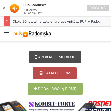
Puls Radomska
POGLĄD
✕
DARMOWY
In Google Play
Około 90 tys. zł na szkolenia pracowników. PUP w Radomsku ogłasza nabór wniosków
Menu
APLIKACJE MOBILNE
KATALOG FIRM
DODAJ SWOJĄ FIRMĘ