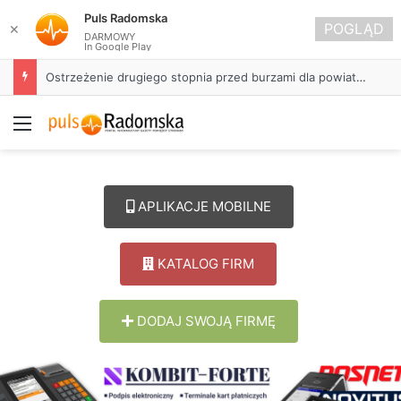
Puls Radomska
POGLĄD
✕
DARMOWY
In Google Play
Ostrzeżenie drugiego stopnia przed burzami dla powiatu radomszczańskiego
Menu
APLIKACJE MOBILNE
KATALOG FIRM
DODAJ SWOJĄ FIRMĘ