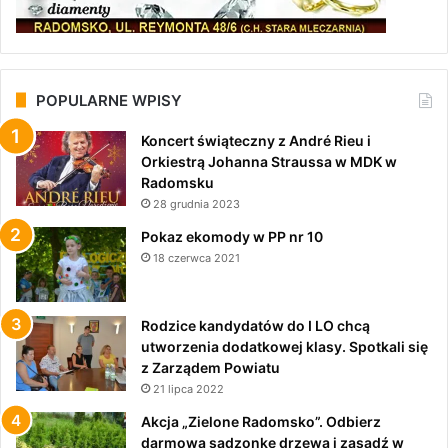
POPULARNE WPISY
Koncert świąteczny z André Rieu i
Orkiestrą Johanna Straussa w MDK w
Radomsku
28 grudnia 2023
Pokaz ekomody w PP nr 10
18 czerwca 2021
Rodzice kandydatów do I LO chcą
utworzenia dodatkowej klasy. Spotkali się
z Zarządem Powiatu
21 lipca 2022
Akcja „Zielone Radomsko”. Odbierz
darmową sadzonkę drzewa i zasadź w