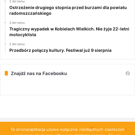
2 dni temu
Ostrzeżenie drugiego stopnia przed burzami dla powiatu
radomszczańskiego
3 dni temu
Tragiczny wypadek w Kobielach Wielkich. Nie żyje 22-letni
motocyklista
2 dni temu
Przedbórz połączy kultury. Festiwal już 9 sierpnia
Znajdź nas na Facebooku
© Copyright 2026, All Rights Reserved |
PulsRadomska.pl
Ta strona/aplikacja używa wyłącznie niezbędnych ciasteczek