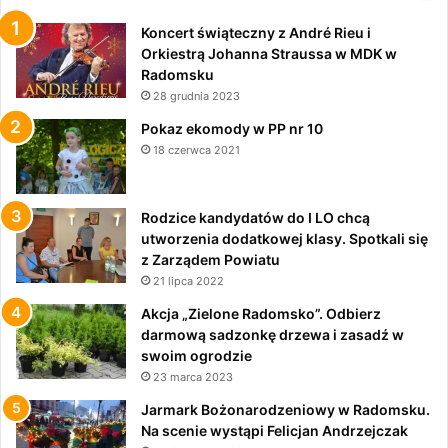
Koncert świąteczny z André Rieu i
Orkiestrą Johanna Straussa w MDK w
Radomsku
28 grudnia 2023
Pokaz ekomody w PP nr 10
18 czerwca 2021
Rodzice kandydatów do I LO chcą
utworzenia dodatkowej klasy. Spotkali się
z Zarządem Powiatu
21 lipca 2022
Akcja „Zielone Radomsko”. Odbierz
darmową sadzonkę drzewa i zasadź w
swoim ogrodzie
23 marca 2023
Jarmark Bożonarodzeniowy w Radomsku.
Na scenie wystąpi Felicjan Andrzejczak