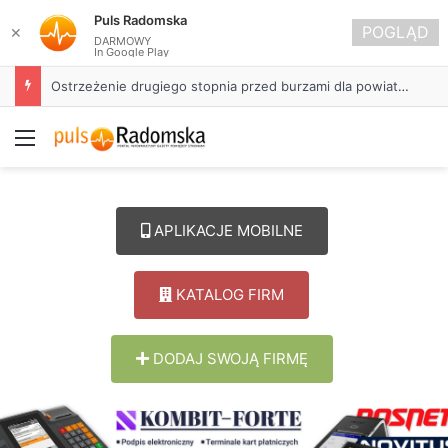
Puls Radomska
POGLĄD
✕
DARMOWY
In Google Play
Ostrzeżenie drugiego stopnia przed burzami dla powiatu radomszczańskiego
Menu
APLIKACJE MOBILNE
KATALOG FIRM
DODAJ SWOJĄ FIRMĘ