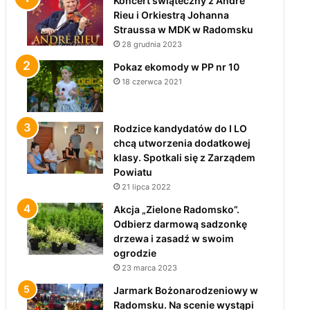
Koncert świąteczny z André
Rieu i Orkiestrą Johanna
Straussa w MDK w Radomsku
28 grudnia 2023
Pokaz ekomody w PP nr 10
18 czerwca 2021
Rodzice kandydatów do I LO
chcą utworzenia dodatkowej
klasy. Spotkali się z Zarządem
Powiatu
21 lipca 2022
Akcja „Zielone Radomsko”.
Odbierz darmową sadzonkę
drzewa i zasadź w swoim
ogrodzie
23 marca 2023
Jarmark Bożonarodzeniowy w
Radomsku. Na scenie wystąpi