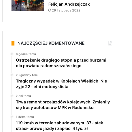
Felicjan Andrzejczak
29 listopada 2022
NAJCZĘŚCIEJ KOMENTOWANE
8 godzin temu
Ostrzeżenie drugiego stopnia przed burzami
dla powiatu radomszczańskiego
23 godziny temu
Tragiczny wypadek w Kobielach Wielkich. Nie
żyje 22-letni motocyklista
2 dni temu
Trwa remont przejazdów kolejowych. Zmieniły
się trasy autobusów MPK w Radomsku
1 dzień temu
119 km/h w terenie zabudowanym. 37-latek
stracił prawo jazdy i zapłaci 4 tys. zł