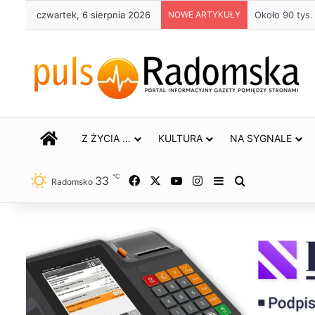
czwartek, 6 sierpnia 2026
NOWE ARTYKUŁY
Około 90 tys. 
STRONA GŁÓWNA
Z ŻYCIA …
KULTURA
NA SYGNALE
℃
33
Facebook
X
YouTube
Instagram
Sidebar
Szukaj
Radomsko