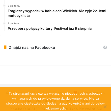
3 dni temu
Tragiczny wypadek w Kobielach Wielkich. Nie żyje 22-letni
motocyklista
2 dni temu
Przedbórz połączy kultury. Festiwal już 9 sierpnia
Znajdź nas na Facebooku
© Copyright 2026, All Rights Reserved |
PulsRadomska.pl
Ta strona/aplikacja używa wyłącznie niezbędnych ciasteczek
wymaganych do prawidłowego działania serwisu. Nie są
O NAS
PATRONAT MEDIALNY
REKLAMA
stosowane ciasteczka do śledzenia użytkowników ani do celów
reklamowych.
PROŚBA O DOSTĘP DO DANYCH
POLITYKA PRYWATNOŚCI