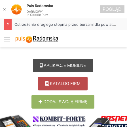
Puls Radomska
POGLĄD
✕
DARMOWY
In Google Play
Ostrzeżenie drugiego stopnia przed burzami dla powiatu radomszczańskiego
Menu
APLIKACJE MOBILNE
KATALOG FIRM
DODAJ SWOJĄ FIRMĘ