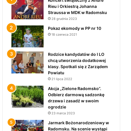
Koncert świąteczny z André
Rieu i Orkiestrą Johanna
Straussa w MDK w Radomsku
28 grudnia 2023
Pokaz ekomody w PP nr 10
18 czerwca 2021
Rodzice kandydatów do I LO
chcą utworzenia dodatkowej
klasy. Spotkali się z Zarządem
Powiatu
21 lipca 2022
Akcja „Zielone Radomsko”.
Odbierz darmową sadzonkę
drzewa i zasadź w swoim
ogrodzie
23 marca 2023
Jarmark Bożonarodzeniowy w
Radomsku. Na scenie wystąpi