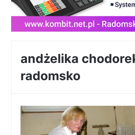
andżelika chodore
radomsko