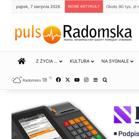
piątek, 7 sierpnia 2026
NOWE ARTYKUŁY
Życie bez alkoho
STRONA GŁÓWNA
Z ŻYCIA …
KULTURA
NA SYGNALE
℃
18
Facebook
X
YouTube
Instagram
Sidebar
Szukaj
Radomsko