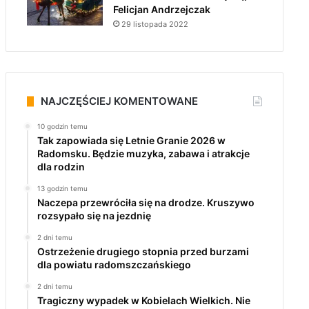
Felicjan Andrzejczak
29 listopada 2022
NAJCZĘŚCIEJ KOMENTOWANE
10 godzin temu
Tak zapowiada się Letnie Granie 2026 w
Radomsku. Będzie muzyka, zabawa i atrakcje
dla rodzin
13 godzin temu
Naczepa przewróciła się na drodze. Kruszywo
rozsypało się na jezdnię
2 dni temu
Ostrzeżenie drugiego stopnia przed burzami
dla powiatu radomszczańskiego
2 dni temu
Tragiczny wypadek w Kobielach Wielkich. Nie