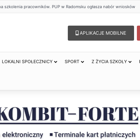
lu – lepszy wybór. Radomsko włącza się w Miesiąc Trzeźwości
APLIKACJE MOBILNE
LOKALNI SPOŁECZNICY
SPORT
Z ŻYCIA SZKOŁY