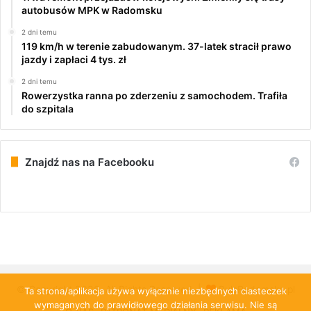
autobusów MPK w Radomsku
2 dni temu
119 km/h w terenie zabudowanym. 37-latek stracił prawo
jazdy i zapłaci 4 tys. zł
2 dni temu
Rowerzystka ranna po zderzeniu z samochodem. Trafiła
do szpitala
Znajdź nas na Facebooku
© Copyright 2026, All Rights Reserved |
PulsRadomska.pl
Ta strona/aplikacja używa wyłącznie niezbędnych ciasteczek
wymaganych do prawidłowego działania serwisu. Nie są