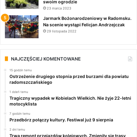
swoim ogrodzie
23 marca 2023
Jarmark Bożonarodzeniowy w Radomsku.
Na scenie wystąpi Felicjan Andrzejczak
29 listopada 2022
NAJCZĘŚCIEJ KOMENTOWANE
15 godzin temu
Ostrzeżenie drugiego stopnia przed burzami dla powiatu
radomszczańskiego
1 dzień temu
Tragiczny wypadek w Kobielach Wielkich. Nie żyje 22-letni
motocyklista
7 godzin temu
Przedbórz połączy kultury. Festiwal już 9 sierpnia
2 dni temu
Trwa remont przejazdów kolejowych. Zmieniły się trasy