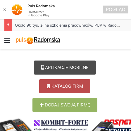
Puls Radomska
POGLĄD
✕
DARMOWY
In Google Play
Około 90 tys. zł na szkolenia pracowników. PUP w Radomsku ogłasza nabór wniosków
Menu
APLIKACJE MOBILNE
KATALOG FIRM
DODAJ SWOJĄ FIRMĘ