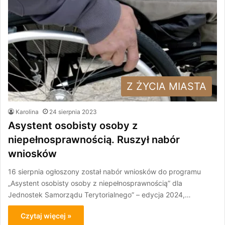
Z ŻYCIA MIASTA
Karolina
24 sierpnia 2023
Asystent osobisty osoby z
niepełnosprawnością. Ruszył nabór
wniosków
16 sierpnia ogłoszony został nabór wniosków do programu
„Asystent osobisty osoby z niepełnosprawnością” dla
Jednostek Samorządu Terytorialnego” – edycja 2024,…
Czytaj więcej »