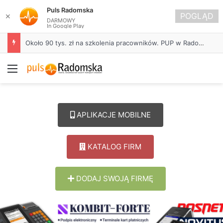
Puls Radomska
POGLĄD
✕
DARMOWY
In Google Play
Około 90 tys. zł na szkolenia pracowników. PUP w Radomsku ogłasza nabór wniosków
Menu
APLIKACJE MOBILNE
KATALOG FIRM
DODAJ SWOJĄ FIRMĘ