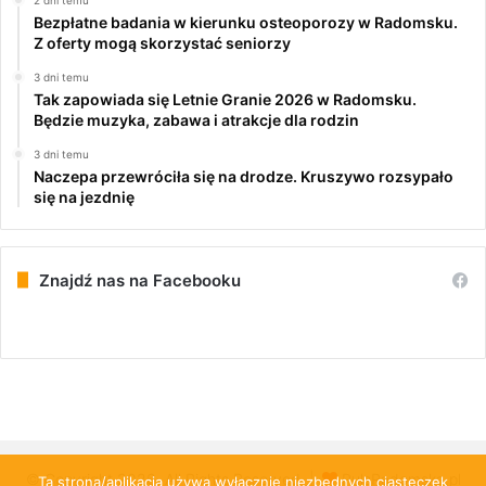
Bezpłatne badania w kierunku osteoporozy w Radomsku.
Z oferty mogą skorzystać seniorzy
3 dni temu
Tak zapowiada się Letnie Granie 2026 w Radomsku.
Będzie muzyka, zabawa i atrakcje dla rodzin
3 dni temu
Naczepa przewróciła się na drodze. Kruszywo rozsypało
się na jezdnię
Znajdź nas na Facebooku
© Copyright 2026, All Rights Reserved |
PulsRadomska.pl
Ta strona/aplikacja używa wyłącznie niezbędnych ciasteczek