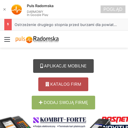
Puls Radomska
POGLĄD
✕
DARMOWY
In Google Play
Ostrzeżenie drugiego stopnia przed burzami dla powiatu radomszczańskiego
Menu
APLIKACJE MOBILNE
KATALOG FIRM
DODAJ SWOJĄ FIRMĘ