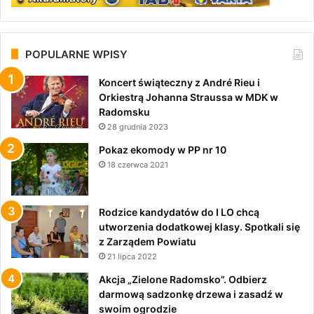
POPULARNE WPISY
Koncert świąteczny z André Rieu i
Orkiestrą Johanna Straussa w MDK w
Radomsku
28 grudnia 2023
Pokaz ekomody w PP nr 10
18 czerwca 2021
Rodzice kandydatów do I LO chcą
utworzenia dodatkowej klasy. Spotkali się
z Zarządem Powiatu
21 lipca 2022
Akcja „Zielone Radomsko”. Odbierz
darmową sadzonkę drzewa i zasadź w
swoim ogrodzie