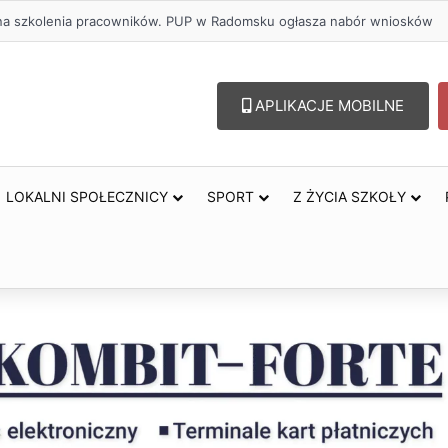
ł na szkolenia pracowników. PUP w Radomsku ogłasza nabór wniosków
APLIKACJE MOBILNE
LOKALNI SPOŁECZNICY
SPORT
Z ŻYCIA SZKOŁY