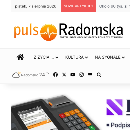
piątek, 7 sierpnia 2026
NOWE ARTYKUŁY
Około 90 tys. z
STRONA GŁÓWNA
Z ŻYCIA …
KULTURA
NA SYGNALE
℃
24
Facebook
X
YouTube
Instagram
Sidebar
Szukaj
Radomsko