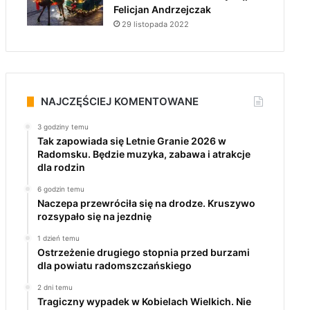
Felicjan Andrzejczak
29 listopada 2022
NAJCZĘŚCIEJ KOMENTOWANE
3 godziny temu
Tak zapowiada się Letnie Granie 2026 w
Radomsku. Będzie muzyka, zabawa i atrakcje
dla rodzin
6 godzin temu
Naczepa przewróciła się na drodze. Kruszywo
rozsypało się na jezdnię
1 dzień temu
Ostrzeżenie drugiego stopnia przed burzami
dla powiatu radomszczańskiego
2 dni temu
Tragiczny wypadek w Kobielach Wielkich. Nie