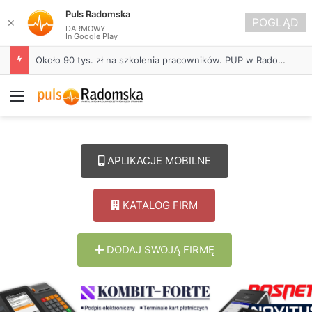
Puls Radomska
POGLĄD
✕
DARMOWY
In Google Play
Około 90 tys. zł na szkolenia pracowników. PUP w Radomsku ogłasza nabór wniosków
Menu
APLIKACJE MOBILNE
KATALOG FIRM
DODAJ SWOJĄ FIRMĘ