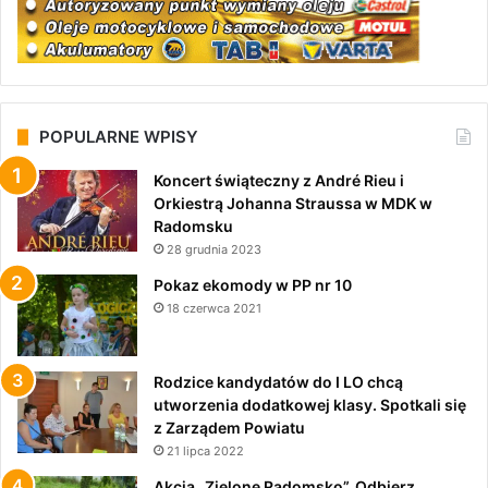
POPULARNE WPISY
Koncert świąteczny z André Rieu i
Orkiestrą Johanna Straussa w MDK w
Radomsku
28 grudnia 2023
Pokaz ekomody w PP nr 10
18 czerwca 2021
Rodzice kandydatów do I LO chcą
utworzenia dodatkowej klasy. Spotkali się
z Zarządem Powiatu
21 lipca 2022
Akcja „Zielone Radomsko”. Odbierz