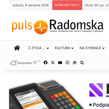
sobota, 8 sierpnia 2026
NOWE ARTYKUŁY
Około 90 tys. 
STRONA GŁÓWNA
Z ŻYCIA …
KULTURA
NA SYGNALE
℃
17
Facebook
X
YouTube
Instagram
Sidebar
Szukaj
Radomsko