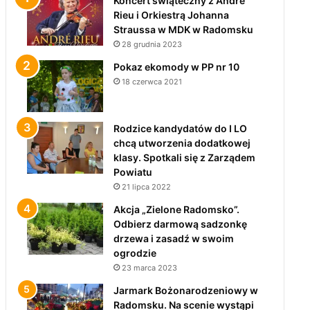
Koncert świąteczny z André
Rieu i Orkiestrą Johanna
Straussa w MDK w Radomsku
28 grudnia 2023
Pokaz ekomody w PP nr 10
18 czerwca 2021
Rodzice kandydatów do I LO
chcą utworzenia dodatkowej
klasy. Spotkali się z Zarządem
Powiatu
21 lipca 2022
Akcja „Zielone Radomsko”.
Odbierz darmową sadzonkę
drzewa i zasadź w swoim
ogrodzie
23 marca 2023
Jarmark Bożonarodzeniowy w
Radomsku. Na scenie wystąpi