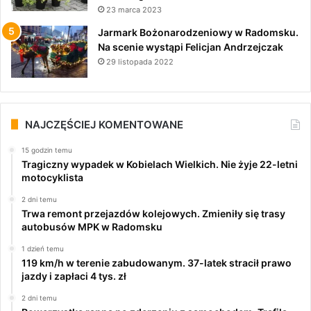
23 marca 2023
Jarmark Bożonarodzeniowy w Radomsku.
Na scenie wystąpi Felicjan Andrzejczak
29 listopada 2022
NAJCZĘŚCIEJ KOMENTOWANE
15 godzin temu
Tragiczny wypadek w Kobielach Wielkich. Nie żyje 22-letni
motocyklista
2 dni temu
Trwa remont przejazdów kolejowych. Zmieniły się trasy
autobusów MPK w Radomsku
1 dzień temu
119 km/h w terenie zabudowanym. 37-latek stracił prawo
jazdy i zapłaci 4 tys. zł
2 dni temu