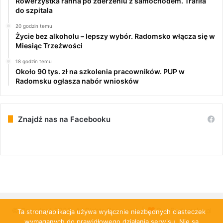
Rowerzystka ranna po zderzeniu z samochodem. Trafiła
do szpitala
20 godzin temu
Życie bez alkoholu – lepszy wybór. Radomsko włącza się w
Miesiąc Trzeźwości
18 godzin temu
Około 90 tys. zł na szkolenia pracowników. PUP w
Radomsku ogłasza nabór wniosków
Znajdź nas na Facebooku
© Copyright 2026, All Rights Reserved |
PulsRadomska.pl
Ta strona/aplikacja używa wyłącznie niezbędnych ciasteczek
wymaganych do prawidłowego działania serwisu. Nie są