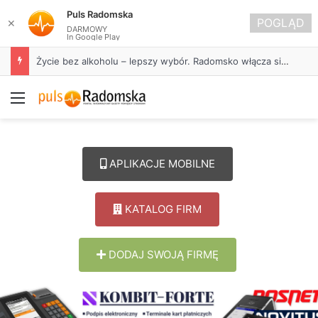
Puls Radomska
POGLĄD
✕
DARMOWY
In Google Play
Życie bez alkoholu – lepszy wybór. Radomsko włącza się w Miesiąc Trzeźwości
Menu
APLIKACJE MOBILNE
KATALOG FIRM
DODAJ SWOJĄ FIRMĘ