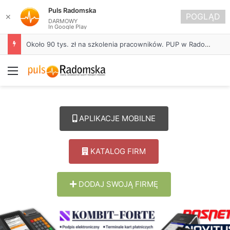
Puls Radomska
POGLĄD
✕
DARMOWY
In Google Play
Około 90 tys. zł na szkolenia pracowników. PUP w Radomsku ogłasza nabór wniosków
Menu
APLIKACJE MOBILNE
KATALOG FIRM
DODAJ SWOJĄ FIRMĘ