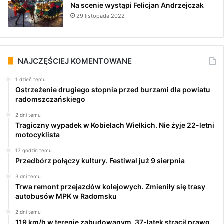
Na scenie wystąpi Felicjan Andrzejczak
29 listopada 2022
NAJCZĘŚCIEJ KOMENTOWANE
1 dzień temu
Ostrzeżenie drugiego stopnia przed burzami dla powiatu
radomszczańskiego
2 dni temu
Tragiczny wypadek w Kobielach Wielkich. Nie żyje 22-letni
motocyklista
17 godzin temu
Przedbórz połączy kultury. Festiwal już 9 sierpnia
3 dni temu
Trwa remont przejazdów kolejowych. Zmieniły się trasy
autobusów MPK w Radomsku
2 dni temu
119 km/h w terenie zabudowanym. 37-latek stracił prawo