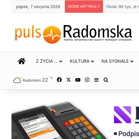
piątek, 7 sierpnia 2026
NOWE ARTYKUŁY
Około 90 tys. z
STRONA GŁÓWNA
Z ŻYCIA …
KULTURA
NA SYGNALE
℃
22
Facebook
X
YouTube
Instagram
Sidebar
Szukaj
Radomsko