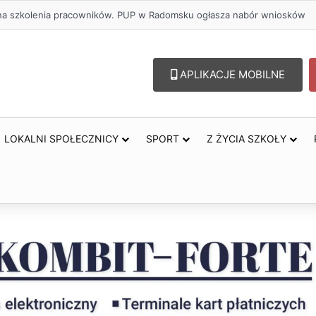
ł na szkolenia pracowników. PUP w Radomsku ogłasza nabór wniosków
APLIKACJE MOBILNE
LOKALNI SPOŁECZNICY
SPORT
Z ŻYCIA SZKOŁY