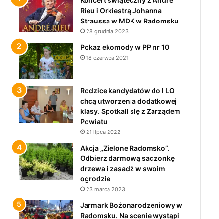
Koncert świąteczny z André
Rieu i Orkiestrą Johanna
Straussa w MDK w Radomsku
28 grudnia 2023
Pokaz ekomody w PP nr 10
18 czerwca 2021
Rodzice kandydatów do I LO
chcą utworzenia dodatkowej
klasy. Spotkali się z Zarządem
Powiatu
21 lipca 2022
Akcja „Zielone Radomsko”.
Odbierz darmową sadzonkę
drzewa i zasadź w swoim
ogrodzie
23 marca 2023
Jarmark Bożonarodzeniowy w
Radomsku. Na scenie wystąpi