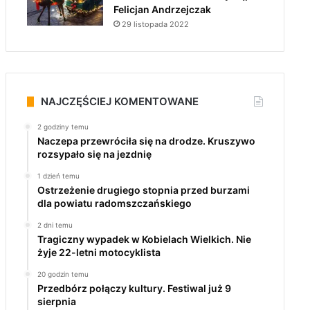
Felicjan Andrzejczak
29 listopada 2022
NAJCZĘŚCIEJ KOMENTOWANE
2 godziny temu
Naczepa przewróciła się na drodze. Kruszywo
rozsypało się na jezdnię
1 dzień temu
Ostrzeżenie drugiego stopnia przed burzami
dla powiatu radomszczańskiego
2 dni temu
Tragiczny wypadek w Kobielach Wielkich. Nie
żyje 22-letni motocyklista
20 godzin temu
Przedbórz połączy kultury. Festiwal już 9
sierpnia