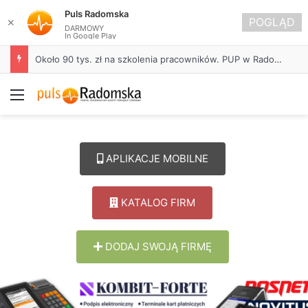
Puls Radomska
POGLĄD
✕
DARMOWY
In Google Play
Około 90 tys. zł na szkolenia pracowników. PUP w Radomsku ogłasza nabór wniosków
Menu
APLIKACJE MOBILNE
KATALOG FIRM
DODAJ SWOJĄ FIRMĘ