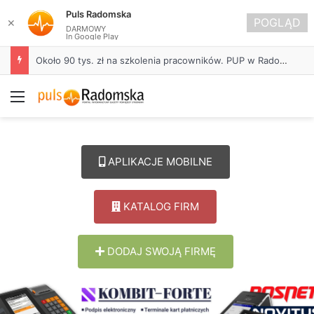
Puls Radomska
POGLĄD
✕
DARMOWY
In Google Play
Około 90 tys. zł na szkolenia pracowników. PUP w Radomsku ogłasza nabór wniosków
Menu
APLIKACJE MOBILNE
KATALOG FIRM
DODAJ SWOJĄ FIRMĘ