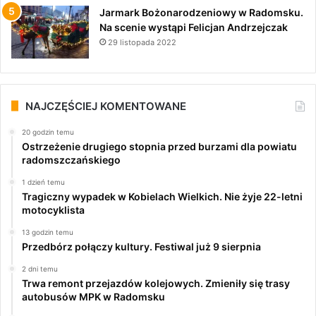
Jarmark Bożonarodzeniowy w Radomsku.
Na scenie wystąpi Felicjan Andrzejczak
29 listopada 2022
NAJCZĘŚCIEJ KOMENTOWANE
20 godzin temu
Ostrzeżenie drugiego stopnia przed burzami dla powiatu
radomszczańskiego
1 dzień temu
Tragiczny wypadek w Kobielach Wielkich. Nie żyje 22-letni
motocyklista
13 godzin temu
Przedbórz połączy kultury. Festiwal już 9 sierpnia
2 dni temu
Trwa remont przejazdów kolejowych. Zmieniły się trasy
autobusów MPK w Radomsku