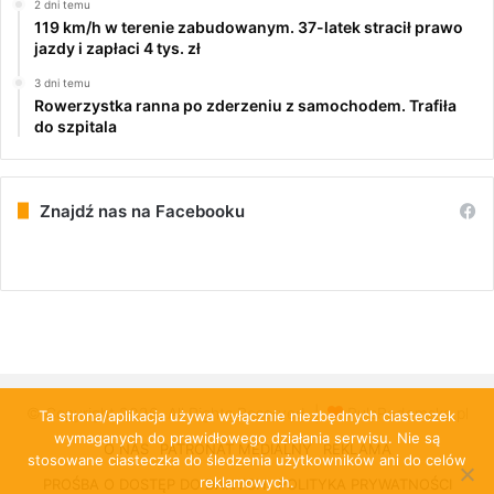
2 dni temu
119 km/h w terenie zabudowanym. 37-latek stracił prawo
jazdy i zapłaci 4 tys. zł
3 dni temu
Rowerzystka ranna po zderzeniu z samochodem. Trafiła
do szpitala
Znajdź nas na Facebooku
© Copyright 2026, All Rights Reserved |
PulsRadomska.pl
Ta strona/aplikacja używa wyłącznie niezbędnych ciasteczek
wymaganych do prawidłowego działania serwisu. Nie są
O NAS
PATRONAT MEDIALNY
REKLAMA
stosowane ciasteczka do śledzenia użytkowników ani do celów
reklamowych.
PROŚBA O DOSTĘP DO DANYCH
POLITYKA PRYWATNOŚCI