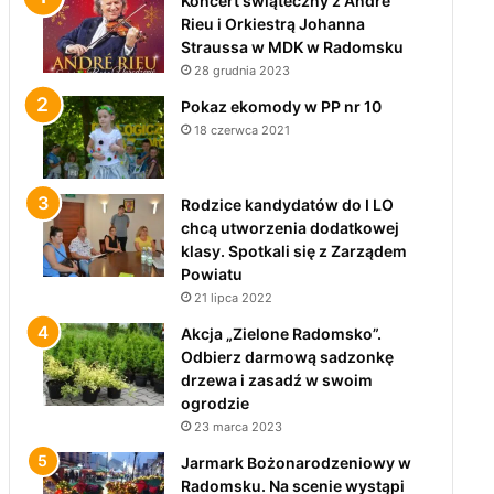
Koncert świąteczny z André
Rieu i Orkiestrą Johanna
Straussa w MDK w Radomsku
28 grudnia 2023
Pokaz ekomody w PP nr 10
18 czerwca 2021
Rodzice kandydatów do I LO
chcą utworzenia dodatkowej
klasy. Spotkali się z Zarządem
Powiatu
21 lipca 2022
Akcja „Zielone Radomsko”.
Odbierz darmową sadzonkę
drzewa i zasadź w swoim
ogrodzie
23 marca 2023
Jarmark Bożonarodzeniowy w
Radomsku. Na scenie wystąpi