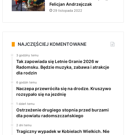
Felicjan Andrzejczak
29 listopada 2022
NAJCZĘŚCIEJ KOMENTOWANE
3 godziny temu
Tak zapowiada się Letnie Granie 2026 w
Radomsku. Będzie muzyka, zabawa i atrakcje
dla rodzin
6 godzin temu
Naczepa przewróciła się na drodze. Kruszywo
rozsypało się na jezdnię
1 dzień temu
Ostrzeżenie drugiego stopnia przed burzami
dla powiatu radomszczańskiego
2 dni temu
Tragiczny wypadek w Kobielach Wielkich. Nie