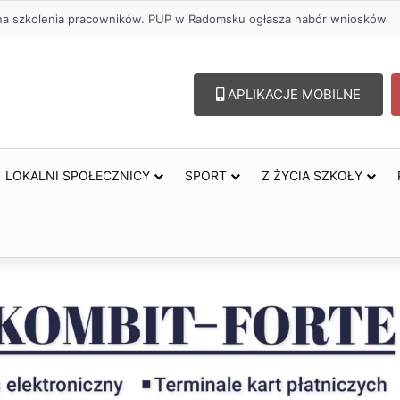
ł na szkolenia pracowników. PUP w Radomsku ogłasza nabór wniosków
APLIKACJE MOBILNE
LOKALNI SPOŁECZNICY
SPORT
Z ŻYCIA SZKOŁY