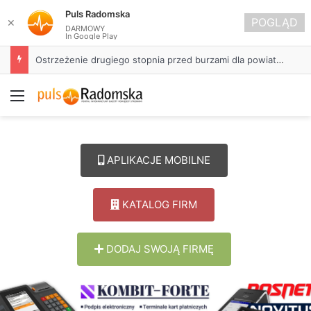
Puls Radomska
POGLĄD
✕
DARMOWY
In Google Play
Ostrzeżenie drugiego stopnia przed burzami dla powiatu radomszczańskiego
Menu
APLIKACJE MOBILNE
KATALOG FIRM
DODAJ SWOJĄ FIRMĘ