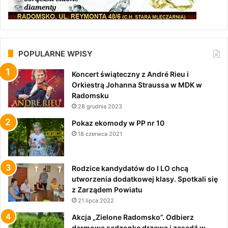
POPULARNE WPISY
Koncert świąteczny z André Rieu i
Orkiestrą Johanna Straussa w MDK w
Radomsku
28 grudnia 2023
Pokaz ekomody w PP nr 10
18 czerwca 2021
Rodzice kandydatów do I LO chcą
utworzenia dodatkowej klasy. Spotkali się
z Zarządem Powiatu
21 lipca 2022
Akcja „Zielone Radomsko”. Odbierz
darmową sadzonkę drzewa i zasadź w