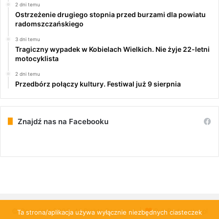
2 dni temu
Ostrzeżenie drugiego stopnia przed burzami dla powiatu
radomszczańskiego
3 dni temu
Tragiczny wypadek w Kobielach Wielkich. Nie żyje 22-letni
motocyklista
2 dni temu
Przedbórz połączy kultury. Festiwal już 9 sierpnia
Znajdź nas na Facebooku
© Copyright 2026, All Rights Reserved |
PulsRadomska.pl
Ta strona/aplikacja używa wyłącznie niezbędnych ciasteczek