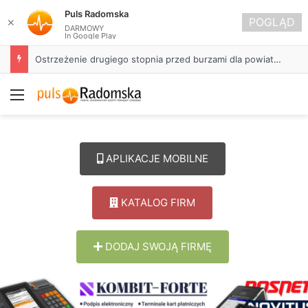
Puls Radomska
POGLĄD
✕
DARMOWY
In Google Play
Ostrzeżenie drugiego stopnia przed burzami dla powiatu radomszczańskiego
Menu
APLIKACJE MOBILNE
KATALOG FIRM
DODAJ SWOJĄ FIRMĘ