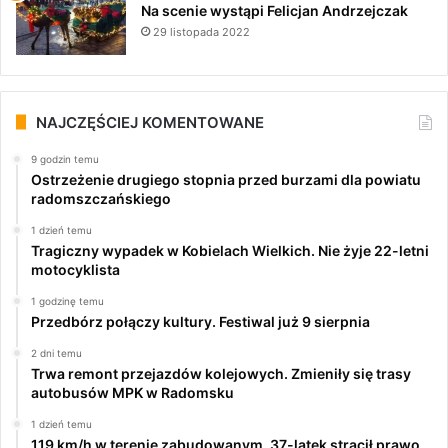
Na scenie wystąpi Felicjan Andrzejczak
29 listopada 2022
NAJCZĘŚCIEJ KOMENTOWANE
9 godzin temu
Ostrzeżenie drugiego stopnia przed burzami dla powiatu
radomszczańskiego
1 dzień temu
Tragiczny wypadek w Kobielach Wielkich. Nie żyje 22-letni
motocyklista
1 godzinę temu
Przedbórz połączy kultury. Festiwal już 9 sierpnia
2 dni temu
Trwa remont przejazdów kolejowych. Zmieniły się trasy
autobusów MPK w Radomsku
1 dzień temu
119 km/h w terenie zabudowanym. 37-latek stracił prawo