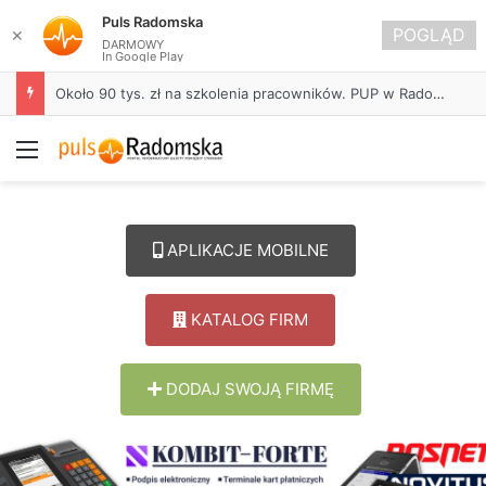
Puls Radomska
POGLĄD
✕
DARMOWY
In Google Play
Około 90 tys. zł na szkolenia pracowników. PUP w Radomsku ogłasza nabór wniosków
Menu
APLIKACJE MOBILNE
KATALOG FIRM
DODAJ SWOJĄ FIRMĘ