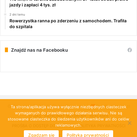
jazdy i zapłaci 4 tys. zł
2 dni temu
Rowerzystka ranna po zderzeniu z samochodem. Trafiła
do szpitala
Znajdź nas na Facebooku
© Copyright 2026, All Rights Reserved |
PulsRadomska.pl
Ta strona/aplikacja używa wyłącznie niezbędnych ciasteczek
wymaganych do prawidłowego działania serwisu. Nie są
O NAS
PATRONAT MEDIALNY
REKLAMA
stosowane ciasteczka do śledzenia użytkowników ani do celów
reklamowych.
PROŚBA O DOSTĘP DO DANYCH
POLITYKA PRYWATNOŚCI
Zgadzam się
Polityka prywatności
KONTAKT
CLOUD-KOMBIT