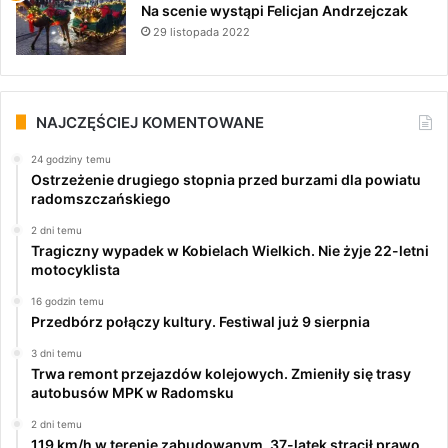
Na scenie wystąpi Felicjan Andrzejczak
29 listopada 2022
NAJCZĘŚCIEJ KOMENTOWANE
24 godziny temu
Ostrzeżenie drugiego stopnia przed burzami dla powiatu
radomszczańskiego
2 dni temu
Tragiczny wypadek w Kobielach Wielkich. Nie żyje 22-letni
motocyklista
16 godzin temu
Przedbórz połączy kultury. Festiwal już 9 sierpnia
3 dni temu
Trwa remont przejazdów kolejowych. Zmieniły się trasy
autobusów MPK w Radomsku
2 dni temu
119 km/h w terenie zabudowanym. 37-latek stracił prawo