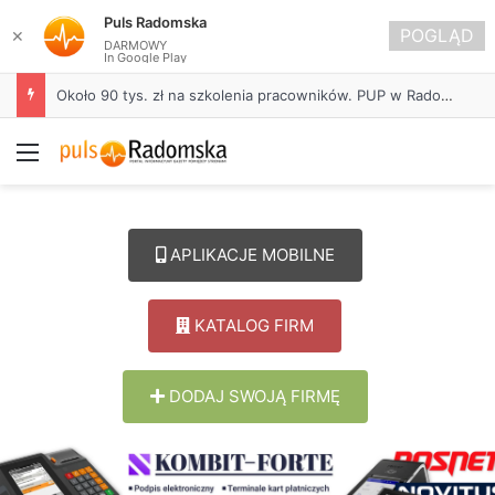
Puls Radomska
POGLĄD
✕
DARMOWY
In Google Play
Około 90 tys. zł na szkolenia pracowników. PUP w Radomsku ogłasza nabór wniosków
Menu
APLIKACJE MOBILNE
KATALOG FIRM
DODAJ SWOJĄ FIRMĘ