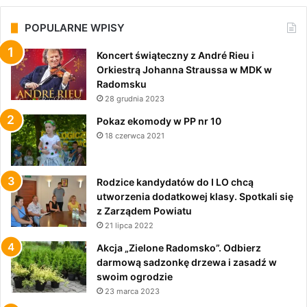
POPULARNE WPISY
Koncert świąteczny z André Rieu i
Orkiestrą Johanna Straussa w MDK w
Radomsku
28 grudnia 2023
Pokaz ekomody w PP nr 10
18 czerwca 2021
Rodzice kandydatów do I LO chcą
utworzenia dodatkowej klasy. Spotkali się
z Zarządem Powiatu
21 lipca 2022
Akcja „Zielone Radomsko”. Odbierz
darmową sadzonkę drzewa i zasadź w
swoim ogrodzie
23 marca 2023