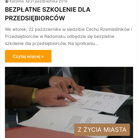
Karolina
21 października 2019
BEZPŁATNE SZKOLENIE DLA
PRZEDSIĘBIORCÓW
We wtorek, 22 października w siedzibie Cechu Rzemieślników i
Przedsiębiorców w Radomsku odbędzie się bezpłatne
szkolenie dla przedsiębiorców. Na spotkaniu…
Czytaj więcej »
Z ŻYCIA MIASTA