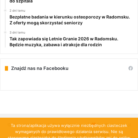
do szpitala
2 dni temu
Bezpłatne badania w kierunku osteoporozy w Radomsku.
Z oferty mogą skorzystać seniorzy
3 dni temu
Tak zapowiada się Letnie Granie 2026 w Radomsku.
Będzie muzyka, zabawa i atrakcje dla rodzin
Znajdź nas na Facebooku
© Copyright 2026, All Rights Reserved |
PulsRadomska.pl
Ta strona/aplikacja używa wyłącznie niezbędnych ciasteczek
wymaganych do prawidłowego działania serwisu. Nie są
O NAS
PATRONAT MEDIALNY
REKLAMA
stosowane ciasteczka do śledzenia użytkowników ani do celów