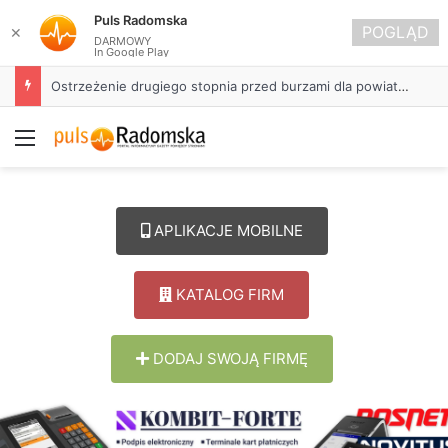
Puls Radomska
POGLĄD
✕
DARMOWY
In Google Play
Ostrzeżenie drugiego stopnia przed burzami dla powiatu radomszczańskiego
Menu
APLIKACJE MOBILNE
KATALOG FIRM
DODAJ SWOJĄ FIRMĘ