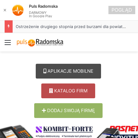
Puls Radomska
POGLĄD
✕
DARMOWY
In Google Play
Ostrzeżenie drugiego stopnia przed burzami dla powiatu radomszczańskiego
Menu
APLIKACJE MOBILNE
KATALOG FIRM
DODAJ SWOJĄ FIRMĘ