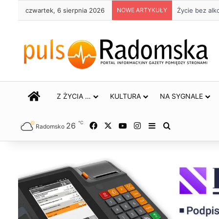
czwartek, 6 sierpnia 2026
NOWE ARTYKUŁY
Życie bez alk
STRONA GŁÓWNA
Z ŻYCIA …
KULTURA
NA SYGNALE
℃
26
Facebook
X
YouTube
Instagram
Sidebar
Szukaj
Radomsko