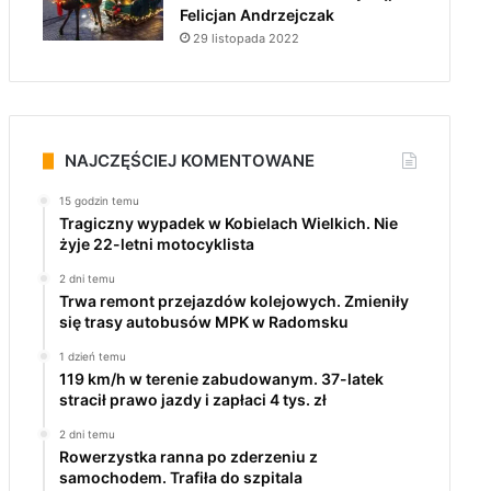
Felicjan Andrzejczak
29 listopada 2022
NAJCZĘŚCIEJ KOMENTOWANE
15 godzin temu
Tragiczny wypadek w Kobielach Wielkich. Nie
żyje 22-letni motocyklista
2 dni temu
Trwa remont przejazdów kolejowych. Zmieniły
się trasy autobusów MPK w Radomsku
1 dzień temu
119 km/h w terenie zabudowanym. 37-latek
stracił prawo jazdy i zapłaci 4 tys. zł
2 dni temu
Rowerzystka ranna po zderzeniu z
samochodem. Trafiła do szpitala