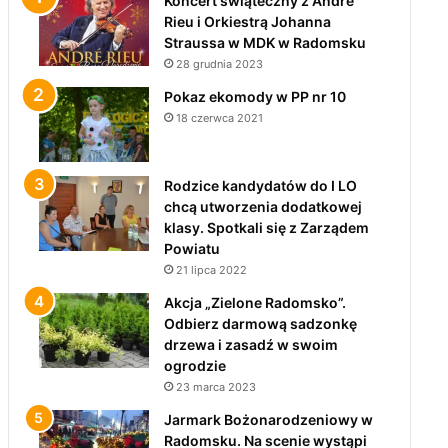
Koncert świąteczny z André
Rieu i Orkiestrą Johanna
Straussa w MDK w Radomsku
28 grudnia 2023
Pokaz ekomody w PP nr 10
18 czerwca 2021
Rodzice kandydatów do I LO
chcą utworzenia dodatkowej
klasy. Spotkali się z Zarządem
Powiatu
21 lipca 2022
Akcja „Zielone Radomsko”.
Odbierz darmową sadzonkę
drzewa i zasadź w swoim
ogrodzie
23 marca 2023
Jarmark Bożonarodzeniowy w
Radomsku. Na scenie wystąpi