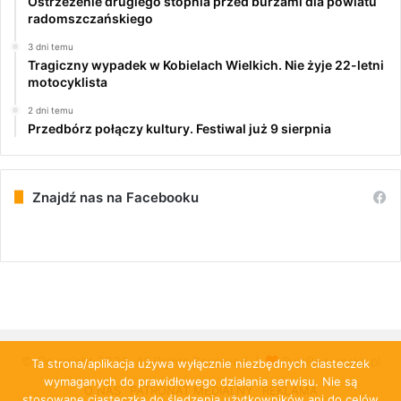
Ostrzeżenie drugiego stopnia przed burzami dla powiatu
radomszczańskiego
3 dni temu
Tragiczny wypadek w Kobielach Wielkich. Nie żyje 22-letni
motocyklista
2 dni temu
Przedbórz połączy kultury. Festiwal już 9 sierpnia
Znajdź nas na Facebooku
© Copyright 2026, All Rights Reserved |
PulsRadomska.pl
Ta strona/aplikacja używa wyłącznie niezbędnych ciasteczek
wymaganych do prawidłowego działania serwisu. Nie są
O NAS
PATRONAT MEDIALNY
REKLAMA
stosowane ciasteczka do śledzenia użytkowników ani do celów