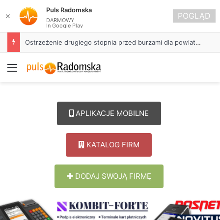
Puls Radomska
POGLĄD
✕
DARMOWY
In Google Play
Ostrzeżenie drugiego stopnia przed burzami dla powiatu radomszczańskiego
Menu
APLIKACJE MOBILNE
KATALOG FIRM
DODAJ SWOJĄ FIRMĘ