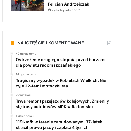
Felicjan Andrzejczak
29 listopada 2022
NAJCZĘŚCIEJ KOMENTOWANE
40 minut temu
Ostrzeżenie drugiego stopnia przed burzami
dla powiatu radomszczańskiego
16 godzin temu
Tragiczny wypadek w Kobielach Wielkich. Nie
żyje 22-letni motocyklista
2 dni temu
Trwa remont przejazdów kolejowych. Zmieniły
się trasy autobusów MPK w Radomsku
1 dzień temu
119 km/h w terenie zabudowanym. 37-latek
stracił prawo jazdy i zapłaci 4 tys. zł