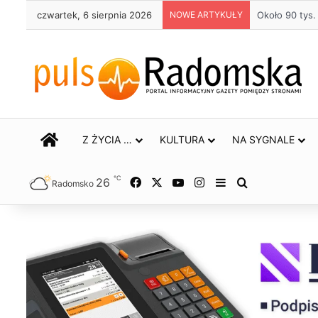
czwartek, 6 sierpnia 2026
NOWE ARTYKUŁY
Około 90 tys
STRONA GŁÓWNA
Z ŻYCIA …
KULTURA
NA SYGNALE
℃
26
Facebook
X
YouTube
Instagram
Sidebar
Szukaj
Radomsko