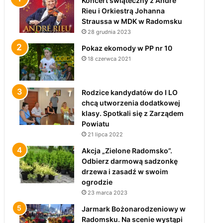
Koncert świąteczny z André
Rieu i Orkiestrą Johanna
Straussa w MDK w Radomsku
28 grudnia 2023
Pokaz ekomody w PP nr 10
18 czerwca 2021
Rodzice kandydatów do I LO
chcą utworzenia dodatkowej
klasy. Spotkali się z Zarządem
Powiatu
21 lipca 2022
Akcja „Zielone Radomsko”.
Odbierz darmową sadzonkę
drzewa i zasadź w swoim
ogrodzie
23 marca 2023
Jarmark Bożonarodzeniowy w
Radomsku. Na scenie wystąpi