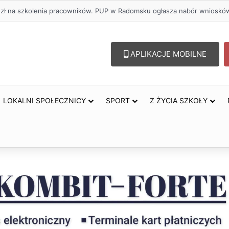
. zł na szkolenia pracowników. PUP w Radomsku ogłasza nabór wnioskó
APLIKACJE MOBILNE
LOKALNI SPOŁECZNICY
SPORT
Z ŻYCIA SZKOŁY