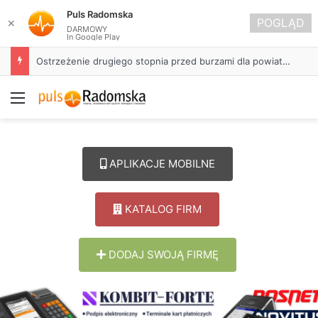
Puls Radomska
POGLĄD
✕
DARMOWY
In Google Play
Ostrzeżenie drugiego stopnia przed burzami dla powiatu radomszczańskiego
Menu
APLIKACJE MOBILNE
KATALOG FIRM
DODAJ SWOJĄ FIRMĘ