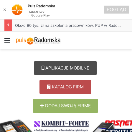
Puls Radomska
POGLĄD
✕
DARMOWY
In Google Play
Życie bez alkoholu – lepszy wybór. Radomsko włącza się w Miesiąc Trzeźwości
Menu
APLIKACJE MOBILNE
KATALOG FIRM
DODAJ SWOJĄ FIRMĘ