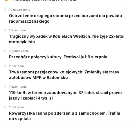
10 godzin temu
Ostrzeżenie drugiego stopnia przed burzami dla powiatu
radomszczańskiego
1 dzień temu
Tragiczny wypadek w Kobielach Wielkich. Nie żyje 22-letni
motocyklista
2 godziny temu
Przedbórz połączy kultury. Festiwal już 9 sierpnia
2 dni temu
Trwa remont przejazdów kolejowych. Zmieniły się trasy
autobusów MPK w Radomsku
1 dzień temu
119 km/h w terenie zabudowanym. 37-latek stracił prawo
jazdy i zapłaci 4 tys. zł
2 dni temu
Rowerzystka ranna po zderzeniu z samochodem. Trafiła
do szpitala