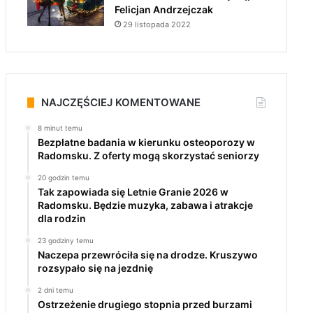
Felicjan Andrzejczak
29 listopada 2022
NAJCZĘŚCIEJ KOMENTOWANE
8 minut temu
Bezpłatne badania w kierunku osteoporozy w
Radomsku. Z oferty mogą skorzystać seniorzy
20 godzin temu
Tak zapowiada się Letnie Granie 2026 w
Radomsku. Będzie muzyka, zabawa i atrakcje
dla rodzin
23 godziny temu
Naczepa przewróciła się na drodze. Kruszywo
rozsypało się na jezdnię
2 dni temu
Ostrzeżenie drugiego stopnia przed burzami