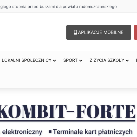
ł na szkolenia pracowników. PUP w Radomsku ogłasza nabór wniosków
APLIKACJE MOBILNE
LOKALNI SPOŁECZNICY
SPORT
Z ŻYCIA SZKOŁY