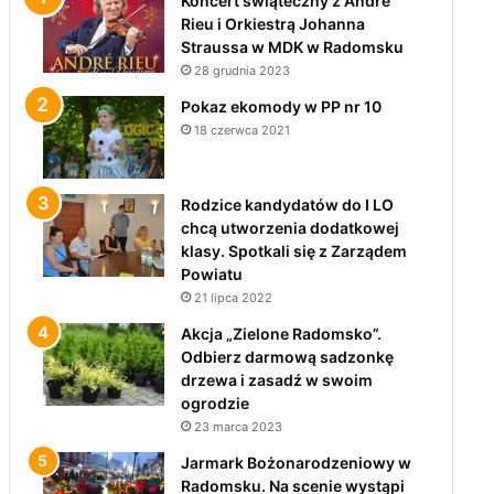
Koncert świąteczny z André
Rieu i Orkiestrą Johanna
Straussa w MDK w Radomsku
28 grudnia 2023
Pokaz ekomody w PP nr 10
18 czerwca 2021
Rodzice kandydatów do I LO
chcą utworzenia dodatkowej
klasy. Spotkali się z Zarządem
Powiatu
21 lipca 2022
Akcja „Zielone Radomsko”.
Odbierz darmową sadzonkę
drzewa i zasadź w swoim
ogrodzie
23 marca 2023
Jarmark Bożonarodzeniowy w
Radomsku. Na scenie wystąpi