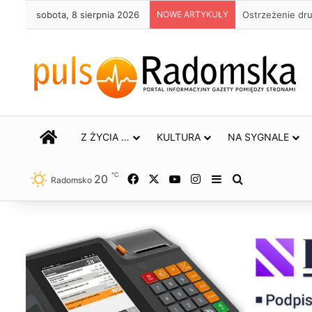
sobota, 8 sierpnia 2026
NOWE ARTYKUŁY
Około 90 tys. z
STRONA GŁÓWNA
Z ŻYCIA …
KULTURA
NA SYGNALE
℃
20
Facebook
X
YouTube
Instagram
Sidebar
Szukaj
Radomsko