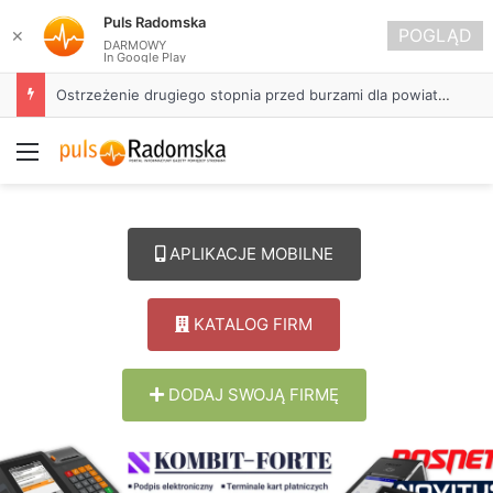
Puls Radomska
POGLĄD
✕
DARMOWY
In Google Play
Ostrzeżenie drugiego stopnia przed burzami dla powiatu radomszczańskiego
Menu
APLIKACJE MOBILNE
KATALOG FIRM
DODAJ SWOJĄ FIRMĘ