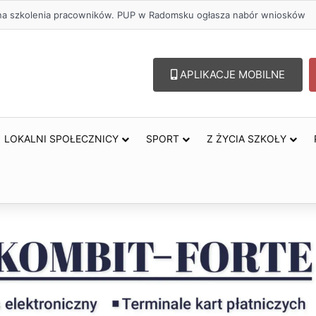
ł na szkolenia pracowników. PUP w Radomsku ogłasza nabór wniosków
APLIKACJE MOBILNE
LOKALNI SPOŁECZNICY
SPORT
Z ŻYCIA SZKOŁY