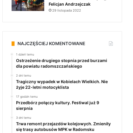
Felicjan Andrzejczak
29 listopada 2022
NAJCZĘŚCIEJ KOMENTOWANE
1 dzień temu
Ostrzeżenie drugiego stopnia przed burzami
dla powiatu radomszczańskiego
2 dni temu
Tragiczny wypadek w Kobielach Wielkich. Nie
żyje 22-letni motocyklista
17 godzin temu
Przedbórz połączy kultury. Festiwal już 9
sierpnia
3 dni temu
Trwa remont przejazdów kolejowych. Zmieniły
się trasy autobusów MPK w Radomsku