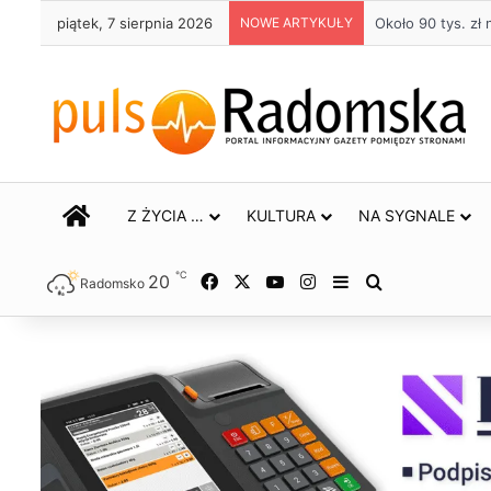
piątek, 7 sierpnia 2026
NOWE ARTYKUŁY
Około 90 tys. z
STRONA GŁÓWNA
Z ŻYCIA …
KULTURA
NA SYGNALE
℃
20
Facebook
X
YouTube
Instagram
Sidebar
Szukaj
Radomsko