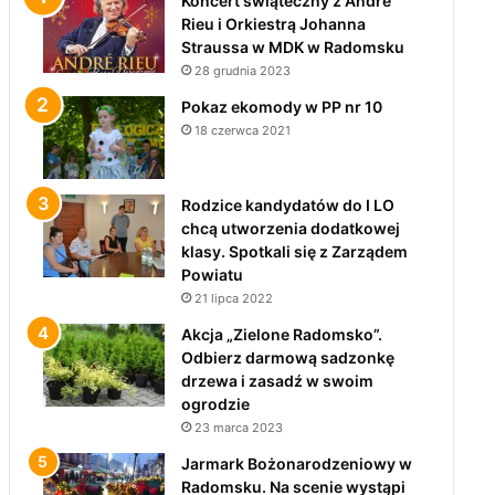
Koncert świąteczny z André
Rieu i Orkiestrą Johanna
Straussa w MDK w Radomsku
28 grudnia 2023
Pokaz ekomody w PP nr 10
18 czerwca 2021
Rodzice kandydatów do I LO
chcą utworzenia dodatkowej
klasy. Spotkali się z Zarządem
Powiatu
21 lipca 2022
Akcja „Zielone Radomsko”.
Odbierz darmową sadzonkę
drzewa i zasadź w swoim
ogrodzie
23 marca 2023
Jarmark Bożonarodzeniowy w
Radomsku. Na scenie wystąpi