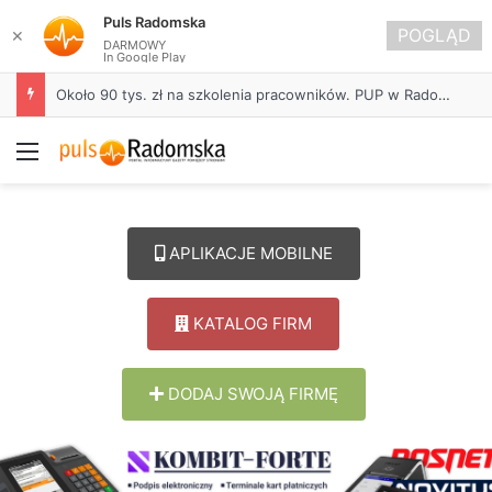
Puls Radomska
POGLĄD
✕
DARMOWY
In Google Play
Około 90 tys. zł na szkolenia pracowników. PUP w Radomsku ogłasza nabór wniosków
Menu
APLIKACJE MOBILNE
KATALOG FIRM
DODAJ SWOJĄ FIRMĘ