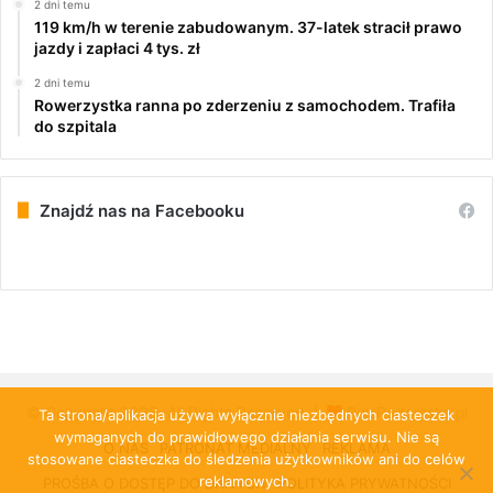
2 dni temu
119 km/h w terenie zabudowanym. 37-latek stracił prawo
jazdy i zapłaci 4 tys. zł
2 dni temu
Rowerzystka ranna po zderzeniu z samochodem. Trafiła
do szpitala
Znajdź nas na Facebooku
© Copyright 2026, All Rights Reserved |
PulsRadomska.pl
Ta strona/aplikacja używa wyłącznie niezbędnych ciasteczek
wymaganych do prawidłowego działania serwisu. Nie są
O NAS
PATRONAT MEDIALNY
REKLAMA
stosowane ciasteczka do śledzenia użytkowników ani do celów
reklamowych.
PROŚBA O DOSTĘP DO DANYCH
POLITYKA PRYWATNOŚCI