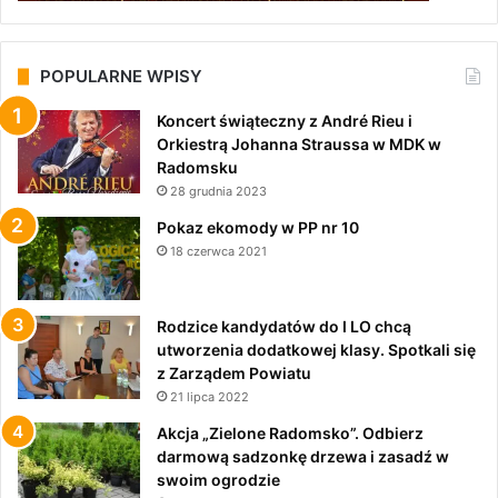
POPULARNE WPISY
Koncert świąteczny z André Rieu i
Orkiestrą Johanna Straussa w MDK w
Radomsku
28 grudnia 2023
Pokaz ekomody w PP nr 10
18 czerwca 2021
Rodzice kandydatów do I LO chcą
utworzenia dodatkowej klasy. Spotkali się
z Zarządem Powiatu
21 lipca 2022
Akcja „Zielone Radomsko”. Odbierz
darmową sadzonkę drzewa i zasadź w
swoim ogrodzie