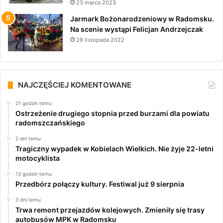
23 marca 2023
Jarmark Bożonarodzeniowy w Radomsku.
Na scenie wystąpi Felicjan Andrzejczak
29 listopada 2022
NAJCZĘŚCIEJ KOMENTOWANE
21 godzin temu
Ostrzeżenie drugiego stopnia przed burzami dla powiatu
radomszczańskiego
2 dni temu
Tragiczny wypadek w Kobielach Wielkich. Nie żyje 22-letni
motocyklista
13 godzin temu
Przedbórz połączy kultury. Festiwal już 9 sierpnia
3 dni temu
Trwa remont przejazdów kolejowych. Zmieniły się trasy
autobusów MPK w Radomsku