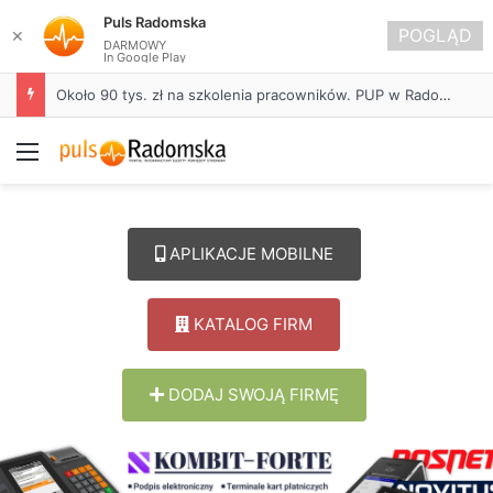
Puls Radomska
POGLĄD
✕
DARMOWY
In Google Play
Około 90 tys. zł na szkolenia pracowników. PUP w Radomsku ogłasza nabór wniosków
Menu
APLIKACJE MOBILNE
KATALOG FIRM
DODAJ SWOJĄ FIRMĘ