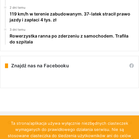
2 dni temu
119 km/h w terenie zabudowanym. 37-latek stracił prawo
jazdy i zapłaci 4 tys. zł
3 dni temu
Rowerzystka ranna po zderzeniu z samochodem. Trafiła
do szpitala
Znajdź nas na Facebooku
© Copyright 2026, All Rights Reserved |
PulsRadomska.pl
Ta strona/aplikacja używa wyłącznie niezbędnych ciasteczek
wymaganych do prawidłowego działania serwisu. Nie są
O NAS
PATRONAT MEDIALNY
REKLAMA
stosowane ciasteczka do śledzenia użytkowników ani do celów